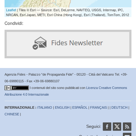
Leaflet
| Tiles © Esri — Source: Esri, DeLorme, NAVTEQ, USGS, Intermap, iPC,
NRCAN, Esri Japan, METI, Esri China (Hong Kong), Esri (Thailand), TomTom, 2012
Condividi:
Agenzia Fides - Palazzo “de Propaganda Fide” - 00120 - Città del Vaticano Tel. +39-
06-69880115 - Fax +39-06-69880107
I contenuti del sito sono pubblicati con
Licenza Creative Commons
Attribuzione 4.0 Internazionale
INTERNAZIONALE :
ITALIANO
|
ENGLISH
|
ESPAÑOL
|
FRANÇAIS
| |
DEUTSCH
|
CHINESE
|
Seguici: