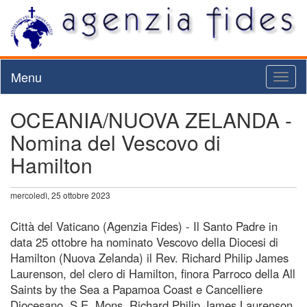
Menu
Toggl
naviga
OCEANIA/NUOVA ZELANDA -
Nomina del Vescovo di
Hamilton
mercoledì, 25 ottobre 2023
Città del Vaticano (Agenzia Fides) - Il Santo Padre in
data 25 ottobre ha nominato Vescovo della Diocesi di
Hamilton (Nuova Zelanda) il Rev. Richard Philip James
Laurenson, del clero di Hamilton, finora Parroco della All
Saints by the Sea a Papamoa Coast e Cancelliere
Diocesano. S.E. Mons. Richard Philip James Laurenson