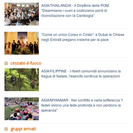
ASIA/THAILANDIA - Il Direttore delle POM:
"Disarmiamo i cuori e costruiamo ponti di
riconciliazione con la Cambogia"
"Come un unico Corpo in Cristo": a Dubai le Chiese
negli Emirati pregano insieme per la pace
cessate-il-fuoco
ASIA/FILIPPINE - I ribelli comunisti annunciano la
tregua di Natale, l'esercito continua le operazioni
ASIA/MYANMAR - Nel conflitto e nella sofferenza "i
fedeli vivono una fede profonda e non perdono la
speranza"
gruppi armati