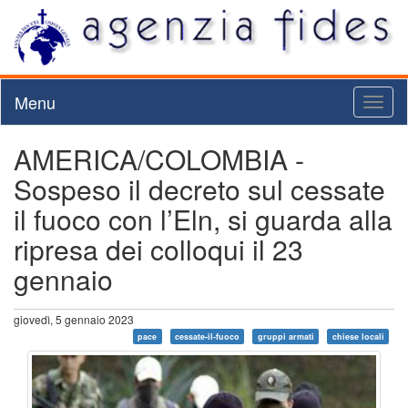
Menu
Toggl
naviga
AMERICA/COLOMBIA -
Sospeso il decreto sul cessate
il fuoco con l’Eln, si guarda alla
ripresa dei colloqui il 23
gennaio
giovedì, 5 gennaio 2023
pace
cessate-il-fuoco
gruppi armati
chiese locali