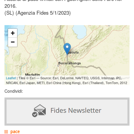
2016.
(SL) (Agenzia Fides 5/1/2023)
+
−
Leaflet
| Tiles © Esri — Source: Esri, DeLorme, NAVTEQ, USGS, Intermap, iPC,
NRCAN, Esri Japan, METI, Esri China (Hong Kong), Esri (Thailand), TomTom, 2012
Condividi:
pace