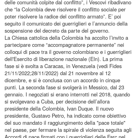
delle comunità colpite dal conflitto”, i Vescovi ribadivano
che “la Colombia deve risolvere il conflitto sociale per
poter risolvere la radice del conflitto armato”. E’ poi
seguito il comunicato dei guerriglieri e l’annuncio della
sospensione del decreto da parte del governo.
La Chiesa cattolica della Colombia ha accolto l’invito a
partecipare come “accompagnatore permanente” nei
colloqui di pace tra il governo colombiano e i guerriglieri
dell'Esercito di liberazione nazionale (Eln). La prima
fase si è svolta a Caracas, in Venezuela (vedi Fides
21/11/2022;28/11/2022) dal 21 novembre al 12
dicembre, e si è conclusa con un accordo in cinque
punti. La seconda fase si svolgerà in Messico, dal 23
gennaio. I negoziati si erano interrotti nel 2018, quando
si svolgevano a Cuba, per decisione dell’allora
presidente della Colombia, Ivan Duque. Il nuovo
presidente, Gustavo Petro, ha indicato come obiettivo
del suo mandato il raggiungimento della "pace totale"
nel paese, per fermare la spirale di violenza seguita agli
Accordi di pace firmati con i guerriglieri delle Farc nel