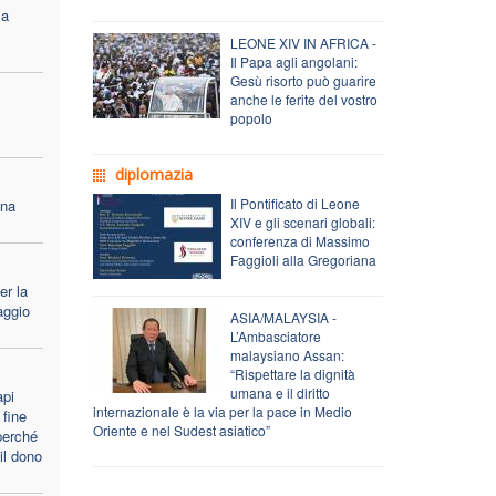
 a
LEONE XIV IN AFRICA -
Il Papa agli angolani:
Gesù risorto può guarire
anche le ferite del vostro
popolo
diplomazia
Il Pontificato di Leone
una
XIV e gli scenari globali:
conferenza di Massimo
Faggioli alla Gregoriana
er la
aggio
ASIA/MALAYSIA -
L’Ambasciatore
malaysiano Assan:
“Rispettare la dignità
umana e il diritto
api
internazionale è la via per la pace in Medio
 fine
Oriente e nel Sudest asiatico”
 perché
il dono