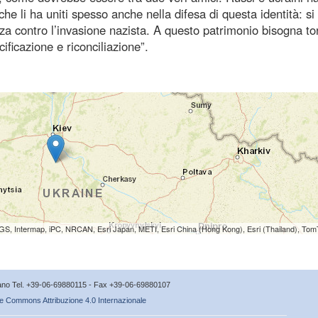
he li ha uniti spesso anche nella difesa di questa identità: si
nza contro l’invasione nazista. A questo patrimonio bisogna to
ificazione e riconciliazione”.
S, Intermap, iPC, NRCAN, Esri Japan, METI, Esri China (Hong Kong), Esri (Thailand), To
icano Tel. +39-06-69880115 - Fax +39-06-69880107
e Commons Attribuzione 4.0 Internazionale