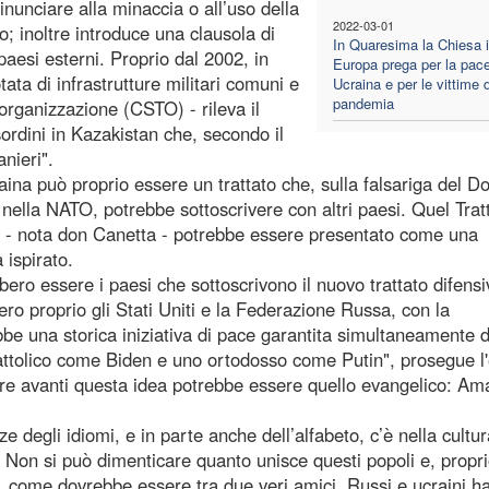
inunciare alla minaccia o all’uso della
2022-03-01
ro; inoltre introduce una clausola di
In Quaresima la Chiesa 
paesi esterni. Proprio dal 2002, in
Europa prega per la pace
tata di infrastrutture militari comuni e
Ucraina e per le vittime d
pandemia
organizzazione (CSTO) - rileva il
sordini in Kazakistan che, secondo il
nieri".
ina può proprio essere un trattato che, sulla falsariga del D
 nella NATO, potrebbe sottoscrivere con altri paesi. Quel Trat
ue - nota don Canetta - potrebbe essere presentato come una
 ispirato.
ero essere i paesi che sottoscrivono il nuovo trattato difensi
ero proprio gli Stati Uniti e la Federazione Russa, con la
e una storica iniziativa di pace garantita simultaneamente
 cattolico come Biden e uno ortodosso come Putin", prosegue l
are avanti questa idea potrebbe essere quello evangelico: Ama
e degli idiomi, e in parte anche dell’alfabeto, c’è nella cultur
Non si può dimenticare quanto unisce questi popoli e, propri
to, come dovrebbe essere tra due veri amici. Russi e ucraini h