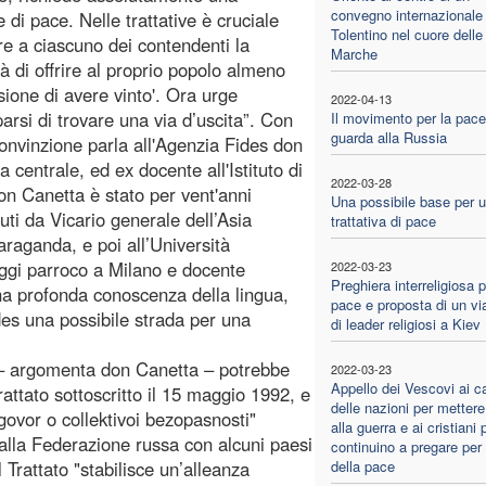
convegno internazionale
 di pace. Nelle trattative è cruciale
Tolentino nel cuore delle
re a ciascuno dei contendenti la
Marche
tà di offrire al proprio popolo almeno
ssione di avere vinto'. Ora urge
2022-04-13
arsi di trovare una via d’uscita”. Con
Il movimento per la pace
guarda alla Russia
onvinzione parla all'Agenzia Fides don
 centrale, ed ex docente all'Istituto di
2022-03-28
n Canetta è stato per vent'anni
Una possibile base per 
uti da Vicario generale dell’Asia
trattativa di pace
araganda, e poi all’Università
ggi parroco a Milano e docente
2022-03-23
Preghiera interreligiosa p
na profonda conoscenza della lingua,
pace e proposta di un vi
ides una possibile strada per una
di leader religiosi a Kiev
a – argomenta don Canetta – potrebbe
2022-03-23
Appello dei Vescovi ai c
attato sottoscritto il 15 maggio 1992, e
delle nazioni per mettere
govor o collektivoi bezopasnosti"
alla guerra e ai cristiani
 dalla Federazione russa con alcuni paesi
continuino a pregare per 
 Trattato "stabilisce un’alleanza
della pace