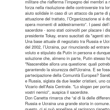
militare che riafferma l’impegno dei membri a r
forza nella risoluzione delle controversie tra lo
aiuto solidale in caso di un attacco da parte di 
attuazione del trattato, l’Organizzazione si è do
opera momenti di addestramento”. I paesi dell’
sacerdote - sono stati coinvolti per placare i di
presidente Tokay, erano suscitati da "agenti stra
Una base attuale di negoziato tra Russia e Ucra
del 2002, l’Ucraina, pur rinunciando ad entrare
voluto e stipulato da Putin in persona e dunq
soluzione che, almeno in parte, Putin stesso ha
"Nascerebbe allora una questione: quali potrebb
garantendo la sicurezza dell'Ucraina. E se foss
partecipazione della Comunità Europea? Sarebb
e Russia, siglata da due leader cristiani, uno
Vicario dell'Asia Centrale. "Lo slogan per port
vostri nemici”, auspica il sacerdote.
Don Canetta rimarca che “al di là delle differenz
Russia e Ucraina una grande storia in comune. 
questo, ci si può appellare al reciproco rispet