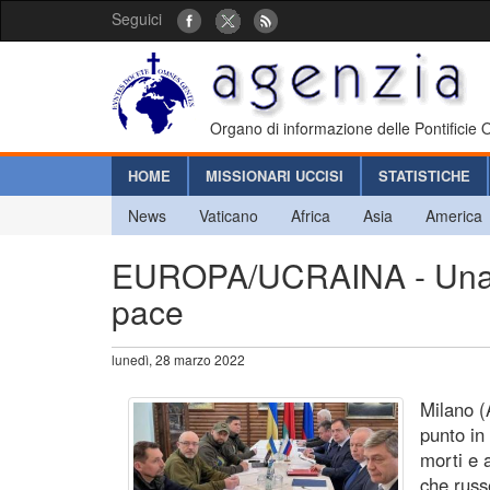
Seguici
Organo di informazione delle Pontificie
HOME
MISSIONARI UCCISI
STATISTICHE
News
Vaticano
Africa
Asia
America
EUROPA/UCRAINA - Una pos
pace
lunedì, 28 marzo 2022
Milano (
punto in 
morti e a
che russ