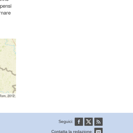
 pensi
rnare
mTom, 2012
Seguici:
Contatta la redazione: