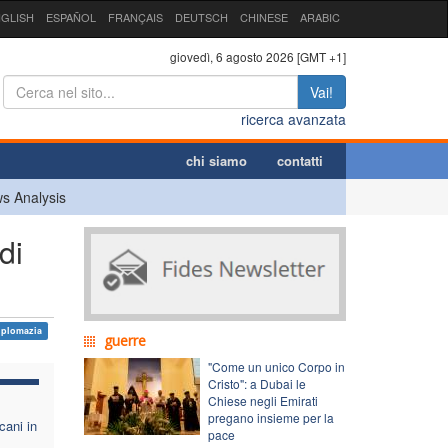
GLISH
ESPAÑOL
FRANÇAIS
DEUTSCH
CHINESE
ARABIC
giovedì, 6 agosto 2026 [GMT +1]
Vai!
ricerca avanzata
chi siamo
contatti
s Analysis
di
iplomazia
guerre
"Come un unico Corpo in
Cristo": a Dubai le
Chiese negli Emirati
pregano insieme per la
cani in
pace