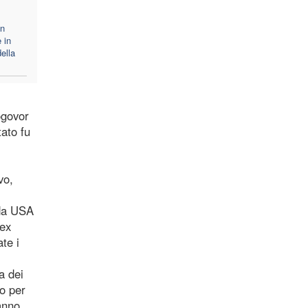
in
 in
ella
ogovor
tato fu
vo,
 da USA
'ex
te i
a dei
o per
anno