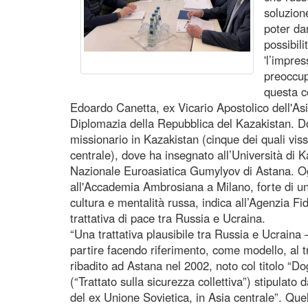
soluzione
poter da
possibili
'l’impre
preoccup
questa c
Edoardo Canetta, ex Vicario Apostolico dell'Asia
Diplomazia della Repubblica del Kazakistan. Do
missionario in Kazakistan (cinque dei quali viss
centrale), dove ha insegnato all’Università di K
Nazionale Euroasiatica Gumylyov di Astana. O
all'Accademia Ambrosiana a Milano, forte di u
cultura e mentalità russa, indica all’Agenzia F
trattativa di pace tra Russia e Ucraina.
“Una trattativa plausibile tra Russia e Ucrain
partire facendo riferimento, come modello, al tr
ribadito ad Astana nel 2002, noto col titolo “Do
(“Trattato sulla sicurezza collettiva”) stipulato
del ex Unione Sovietica, in Asia centrale”. Quel