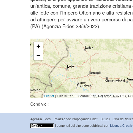
un’antica, comune, grande tradizione cristiana c
alle lotte con l’Impero Ottomano e alla resiste
ad attingere per avviare un vero percorso di pac
(PA) (Agenzia Fides 28/3/2022)
+
−
Leaflet
| Tiles © Esri — Source: Esri, DeLorme, NAVTEQ, USG
Condividi:
Agenzia Fides - Palazzo “de Propaganda Fide” - 00120 - Città del Vat
I contenuti del sito sono pubblicati con
Licenza Creativ