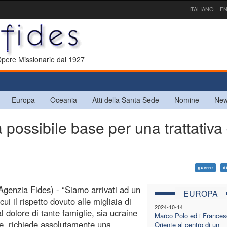
ITALIANO
EN
 Opere Missionarie dal 1927
Europa
Oceania
Atti della Santa Sede
Nomine
New
sibile base per una trattativa 
guerre
d
Agenzia Fides) - “Siamo arrivati ad un
EUROPA
cui il rispetto dovuto alle migliaia di
2024-10-14
l dolore di tante famiglie, sia ucraine
Marco Polo ed i Frances
e, richiede assolutamente una
Oriente al centro di un