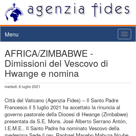
Menu
Toggl
naviga
AFRICA/ZIMBABWE -
Dimissioni del Vescovo di
Hwange e nomina
martedì, 6 luglio 2021
Città del Vaticano (Agenzia Fides) – Il Santo Padre
Francesco il 5 luglio 2021 ha accettato la rinuncia al
governo pastorale della Diocesi di Hwange (Zimbabwe)
presentata da S.E. Mons. José Alberto Serrano Antón,
I.E.M.E.. Il Santo Padre ha nominato Vescovo della
medesima Sede il rev. Raphael Macebo Mabuza Ncube,