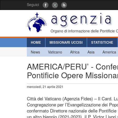
Seguici
Organo di informazione delle Pontificie
HOME
MISSIONARI UCCISI
STATISTICHE
News
Vaticano
Africa
Asia
America
AMERICA/PERU’ - Conferm
Pontificie Opere Missiona
mercoledì, 21 aprile 2021
Città del Vaticano (Agenzia Fides) – Il Card. Lu
Congregazione per l’Evangelizzazione dei Popol
confermato Direttore nazionale delle Pontifici
un altro biennio (2021-2023), il P. Victor Livor