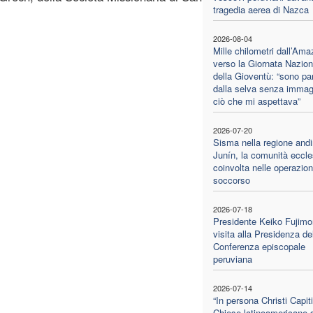
tragedia aerea di Nazca
2026-08-04
Mille chilometri dall’Am
verso la Giornata Nazion
della Gioventù: “sono par
dalla selva senza immag
ciò che mi aspettava”
2026-07-20
Sisma nella regione andi
Junín, la comunità eccle
coinvolta nelle operazion
soccorso
2026-07-18
Presidente Keiko Fujimor
visita alla Presidenza de
Conferenza episcopale
peruviana
2026-07-14
“In persona Christi Capiti
Chiese latinoamericane s