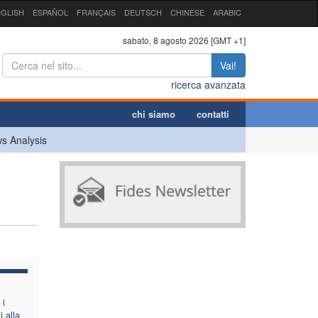
GLISH
ESPAÑOL
FRANÇAIS
DEUTSCH
CHINESE
ARABIC
sabato, 8 agosto 2026 [GMT +1]
Vai!
ricerca avanzata
chi siamo
contatti
s Analysis
 i
 alla