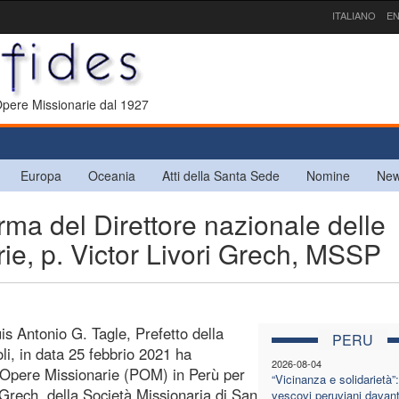
ITALIANO
EN
 Opere Missionarie dal 1927
Europa
Oceania
Atti della Santa Sede
Nomine
New
a del Direttore nazionale delle
rie, p. Victor Livori Grech, MSSP
is Antonio G. Tagle, Prefetto della
PERU
i, in data 25 febbrio 2021 ha
2026-08-04
e Opere Missionarie (POM) in Perù per
“Vicinanza e solidarietà”:
i Grech, della Società Missionaria di San
vescovi peruviani davanti