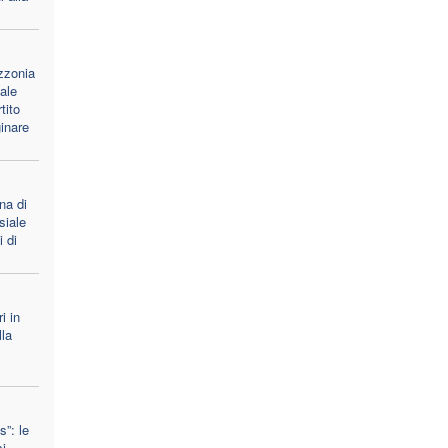
azzonia
ale
tito
inare
na di
siale
i di
i in
lla
s”: le
i