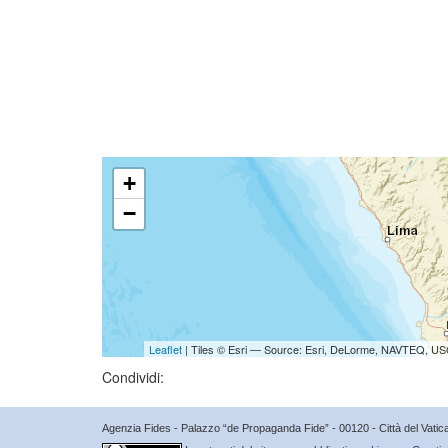
+
−
Leaflet
| Tiles © Esri — Source: Esri, DeLorme, NAVTEQ, USG
Condividi:
Agenzia Fides - Palazzo “de Propaganda Fide” - 00120 - Città del Vat