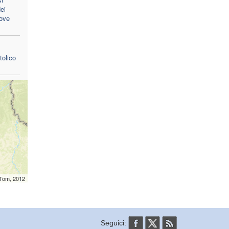
dei
uove
tolico
mTom, 2012
Seguici: