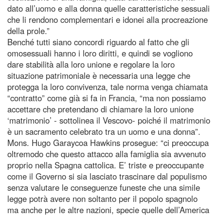
dato all’uomo e alla donna quelle caratteristiche sessuali
che li rendono complementari e idonei alla procreazione
della prole.”
Benché tutti siano concordi riguardo al fatto che gli
omosessuali hanno i loro diritti, e quindi se vogliono
dare stabilità alla loro unione e regolare la loro
situazione patrimoniale è necessaria una legge che
protegga la loro convivenza, tale norma venga chiamata
“contratto” come già si fa in Francia, “ma non possiamo
accettare che pretendano di chiamare la loro unione
‘matrimonio’ - sottolinea il Vescovo- poiché il matrimonio
è un sacramento celebrato tra un uomo e una donna”.
Mons. Hugo Garaycoa Hawkins prosegue: “ci preoccupa
oltremodo che questo attacco alla famiglia sia avvenuto
proprio nella Spagna cattolica. E’ triste e preoccupante
come il Governo si sia lasciato trascinare dal populismo
senza valutare le conseguenze funeste che una simile
legge potrà avere non soltanto per il popolo spagnolo
ma anche per le altre nazioni, specie quelle dell’America