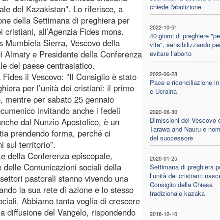
chiede l'abolizione
ale del Kazakistan". Lo riferisce, a
one della Settimana di preghiera per
2022-10-01
ei cristiani, all’Agenzia Fides mons.
40 giorni di preghiere "pe
s Mumbiela Sierra, Vescovo della
vita", sensibilizzando pe
di Almaty e Presidente della Conferenza
evitare l’aborto
le del paese centrasiatico.
2022-06-28
 Fides il Vescovo: “Il Consiglio è stato
Pace e riconciliazione i
era per l’unità dei cristiani: il primo
e Ucraina
io, mentre per sabato 25 gennaio
cumenico invitando anche i fedeli
2020-06-30
Dimissioni del Vescovo d
 anche dal Nunzio Apostolico, è un
Tarawa and Nauru e nom
stia prendendo forma, perché ci
del successore
 sul territorio”.
e della Conferenza episcopale,
2020-01-25
 delle Comunicazioni sociali della
Settimana di preghiera p
l’unità dei cristiani: nasce
ettori pastorali stanno vivendo una
Consiglio della Chiesa
ando la sua rete di azione e lo stesso
tradizionale kazaka
ciali. Abbiamo tanta voglia di crescere
la diffusione del Vangelo, rispondendo
2018-12-10