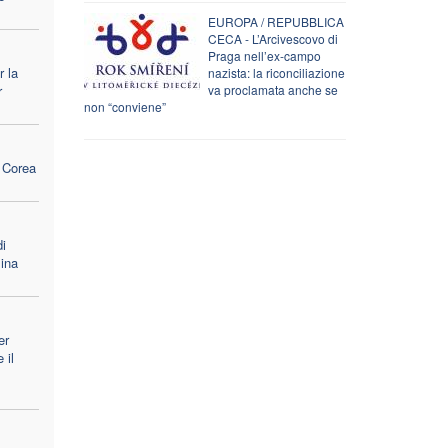
EUROPA / REPUBBLICA
CECA - L’Arcivescovo di
Praga nell’ex-campo
r la
nazista: la riconciliazione
r
va proclamata anche se
non “conviene”
n Corea
i
ina
er
 il