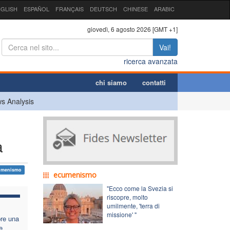
GLISH
ESPAÑOL
FRANÇAIS
DEUTSCH
CHINESE
ARABIC
giovedì, 6 agosto 2026 [GMT +1]
Vai!
ricerca avanzata
chi siamo
contatti
s Analysis
a
umenismo
ecumenismo
"Ecco come la Svezia si
riscopre, molto
umilmente, 'terra di
missione' "
re una
e