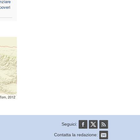
nziare
 poveri
mTom, 2012
Seguici:
Contatta la redazione: