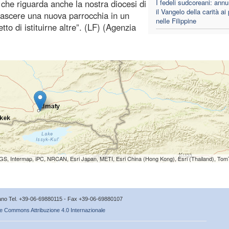
o che riguarda anche la nostra diocesi di
I fedeli sudcoreani: annu
il Vangelo della carità ai
 nascere una nuova parrocchia in un
nelle Filippine
o di istituirne altre”. (LF) (Agenzia
S, Intermap, iPC, NRCAN, Esri Japan, METI, Esri China (Hong Kong), Esri (Thailand), To
icano Tel. +39-06-69880115 - Fax +39-06-69880107
e Commons Attribuzione 4.0 Internazionale