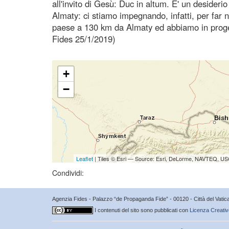
all'invito di Gesù: Duc in altum. E' un desideri
Almaty: ci stiamo impegnando, infatti, per far
paese a 130 km da Almaty ed abbiamo in progett
Fides 25/1/2019)
+
−
Leaflet
| Tiles © Esri — Source: Esri, DeLorme, NAVTEQ, USG
Condividi:
Agenzia Fides - Palazzo “de Propaganda Fide” - 00120 - Città del Vat
I contenuti del sito sono pubblicati con
Licenza Creativ