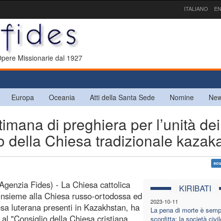
ITALIANO
EN
 Opere Missionarie dal 1927
Europa
Oceania
Atti della Santa Sede
Nomine
New
ana di preghiera per l’unità dei
lio della Chiesa tradizionale kazak
ec
Agenzia Fides) - La Chiesa cattolica
KIRIBATI
insieme alla Chiesa russo-ortodossa ed
2023-10-11
esa luterana presenti in Kazakhstan, ha
La pena di morte è semp
 al "Consiglio della Chiesa cristiana
sconfitta: la società civil