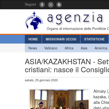
Seguici
Organo di informazione delle Pontificie
HOME
MISSIONARI UCCISI
STATISTICHE
News
Vaticano
Africa
Asia
America
ASIA/KAZAKHSTAN - Settim
cristiani: nasce il Consig
sabato, 25 gennaio 2020
Almaty (
kazaka, 
alla Chi
dato vita