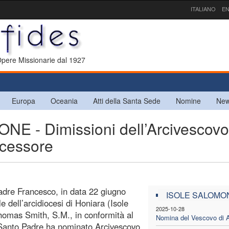
ITALIANO
EN
 Opere Missionarie dal 1927
Europa
Oceania
Atti della Santa Sede
Nomine
New
- Dimissioni dell’Arcivescovo
ccessore
Padre Francesco, in data 22 giugno
ISOLE SALOMO
e dell’arcidiocesi di Honiara (Isole
2025-10-28
omas Smith, S.M., in conformità al
Nomina del Vescovo di A
l Santo Padre ha nominato Arcivescovo