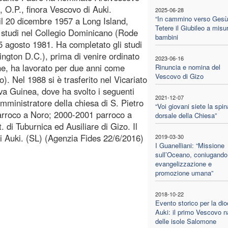
 O.P., finora Vescovo di Auki.
2025-06-28
“In cammino verso Gesù
il 20 dicembre 1957 a Long Island,
Tetere il Giubileo a misur
i studi nel Collegio Dominicano (Rode
bambini
15 agosto 1981. Ha completato gli studi
ngton D.C.), prima di venire ordinato
2023-06-16
ne, ha lavorato per due anni come
Rinuncia e nomina del
Vescovo di Gizo
). Nel 1988 si è trasferito nel Vicariato
a Guinea, dove ha svolto i seguenti
2021-12-07
amministratore della chiesa di S. Pietro
“Voi giovani siete la spin
parroco a Noro; 2000-2001 parroco a
dorsale della Chiesa”
. di Tuburnica ed Ausiliare di Gizo. Il
 di Auki. (SL) (Agenzia Fides 22/6/2016)
2019-03-30
I Guanelliani: “Missione
sull’Oceano, coniugando
evangelizzazione e
promozione umana”
2018-10-22
Evento storico per la dio
Auki: il primo Vescovo n
delle isole Salomone