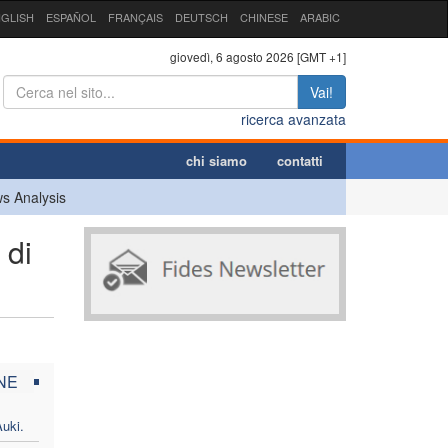
GLISH
ESPAÑOL
FRANÇAIS
DEUTSCH
CHINESE
ARABIC
giovedì, 6 agosto 2026 [GMT +1]
Vai!
ricerca avanzata
chi siamo
contatti
s Analysis
 di
NE
uki.