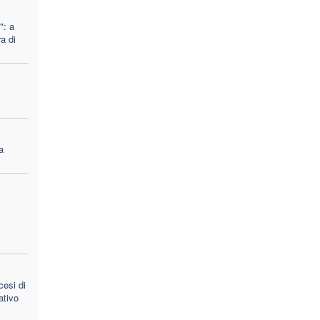
": a
a di
a
cesi di
ativo