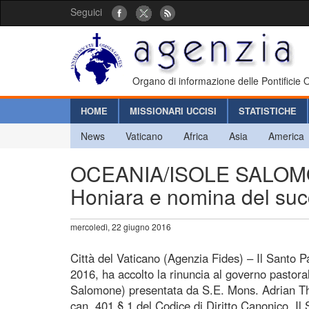
Seguici
Organo di informazione delle Pontificie
HOME
MISSIONARI UCCISI
STATISTICHE
News
Vaticano
Africa
Asia
America
OCEANIA/ISOLE SALOMONE 
Honiara e nomina del su
mercoledì, 22 giugno 2016
Città del Vaticano (Agenzia Fides) – Il Santo 
2016, ha accolto la rinuncia al governo pastoral
Salomone) presentata da S.E. Mons. Adrian Th
can, 401 § 1 del Codice di Diritto Canonico. I