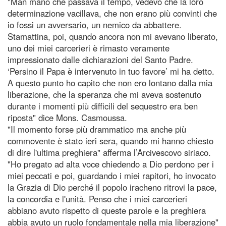
"Man mano che passava il tempo, vedevo che la loro
determinazione vacillava, che non erano più convinti che
io fossi un avversario, un nemico da abbattere.
Stamattina, poi, quando ancora non mi avevano liberato,
uno dei miei carcerieri è rimasto veramente
impressionato dalle dichiarazioni del Santo Padre.
‘Persino il Papa è intervenuto in tuo favore’ mi ha detto.
A questo punto ho capito che non ero lontano dalla mia
liberazione, che la speranza che mi aveva sostenuto
durante i momenti più difficili del sequestro era ben
riposta" dice Mons. Casmoussa.
"Il momento forse più drammatico ma anche più
commovente è stato ieri sera, quando mi hanno chiesto
di dire l'ultima preghiera" afferma l’Arcivescovo siriaco.
"Ho pregato ad alta voce chiedendo a Dio perdono per i
miei peccati e poi, guardando i miei rapitori, ho invocato
la Grazia di Dio perché il popolo iracheno ritrovi la pace,
la concordia e l'unità. Penso che i miei carcerieri
abbiano avuto rispetto di queste parole e la preghiera
abbia avuto un ruolo fondamentale nella mia liberazione"