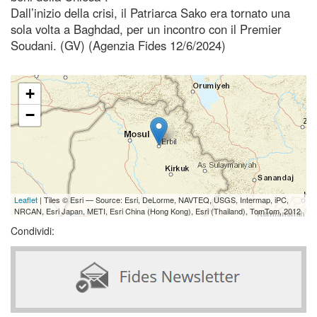
Dall’inizio della crisi, il Patriarca Sako era tornato una
sola volta a Baghdad, per un incontro con il Premier
Soudani. (GV) (Agenzia Fides 12/6/2024)
+
−
Leaflet
| Tiles © Esri — Source: Esri, DeLorme, NAVTEQ, USGS, Intermap, iPC,
NRCAN, Esri Japan, METI, Esri China (Hong Kong), Esri (Thailand), TomTom, 2012
Condividi: