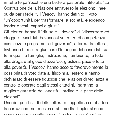
in tutte le parrocchie una Lettera pastorale intitolata “La
Costruzione della Nazione attraverso le elezioni: linee
guida per i fedeli”. I Vescovi hanno definito il voto
“un’opportunità per trasformare la società, eleggendo
leader onesti, capaci e giusti”.
Gli elettori hanno il “diritto e il dovere” di “discernere ed
eleggere candidati basandosi su criteri di competenza,
coscienza e programma di governo”, afferma la lettera,
invitando i fedeli a giudicare l’impegno dei candidati su
temi quali la famiglia, l’istruzione, l’ambiente, la lotta
alla droga e al gioco d’azzardo, giustizia, pace e lotta
alla povertà. I Vescovi hanno accolto favorevolmente la
possibilità di voto data ai filippini all’estero e hanno
dichiarato di essere fiduciosi che le azioni di vigilanza e
controllo operate dagli stessi cittadini, “saranno la
migliore garanzia dell’onestà, l’ordine e la pace delle
elezioni”.
Uno dei punti caldi della lettera è l’appello a combattere
la corruzione: nei mesi scorsi i media filippini si sono
spesso occupati delle voci di “frodi di massa” per le