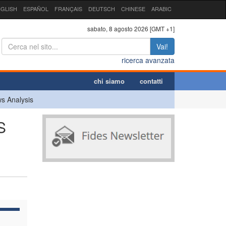
GLISH
ESPAÑOL
FRANÇAIS
DEUTSCH
CHINESE
ARABIC
sabato, 8 agosto 2026 [GMT +1]
Vai!
ricerca avanzata
chi siamo
contatti
s Analysis
S