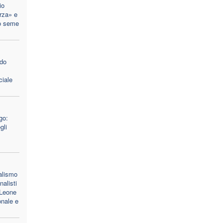
io
rza» e
o seme
ido
ciale
go:
gli
ealismo
nalisti
 Leone
onale e