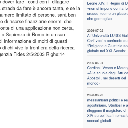
 dover fare i conti con il dilagare
Leone XIV: il Regno di D
 strada da fare è ancora tanta, e se la
«non si impone con la fo
cresce «come un piccol
umero limitato di persone, sarà ben
che germoglia»
nto di risorse finanziarie enormi che
ronte di una applicazione non certa,
2026-07-02
à La Sapienza di Roma in un suo
All’Università LUISS Gu
di informazione di molti di questi
Carli voci a confronto su
“Religione e Giustizia so
 di chi vive la frontiera della ricerca
globale nel XXI Secolo”
Agenzia Fides 2/5/2003 Righe:14
2026-06-24
Cardinali Vesco e Maren
«Alla scuola degli Atti de
Apostoli, nei deserti del
mondo»
2026-06-23
messianismi politici e r
agostiniano. Studiosi e a
rileggono il magistero di
XIV su politica internazi
scenari globali