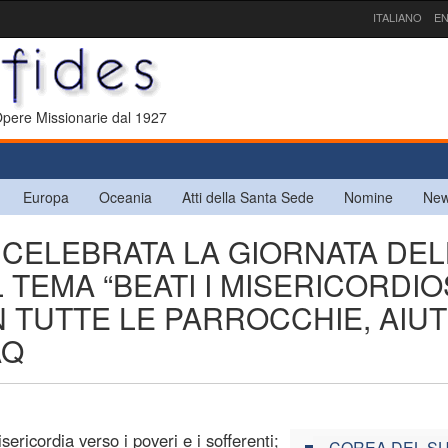
ITALIANO
EN
 Opere Missionarie dal 1927
Europa
Oceania
Atti della Santa Sede
Nomine
New
 CELEBRATA LA GIORNATA DEL
TEMA “BEATI I MISERICORDIOS
N TUTTE LE PARROCCHIE, AIUT
AQ
ricordia verso i poveri e i sofferenti;
COREA DEL S