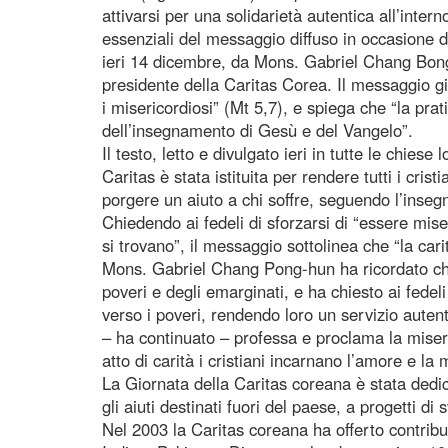
attivarsi per una solidarietà autentica all’intern
essenziali del messaggio diffuso in occasione d
ieri 14 dicembre, da Mons. Gabriel Chang Bon
presidente della Caritas Corea. Il messaggio giu
i misericordiosi” (Mt 5,7), e spiega che “la prat
dell’insegnamento di Gesù e del Vangelo”.
Il testo, letto e divulgato ieri in tutte le chiese
Caritas è stata istituita per rendere tutti i cris
porgere un aiuto a chi soffre, seguendo l’inseg
Chiedendo ai fedeli di sforzarsi di “essere miser
si trovano”, il messaggio sottolinea che “la cari
Mons. Gabriel Chang Pong-hun ha ricordato ch
poveri e degli emarginati, e ha chiesto ai fedeli
verso i poveri, rendendo loro un servizio auten
– ha continuato – professa e proclama la miser
atto di carità i cristiani incarnano l’amore e la 
La Giornata della Caritas coreana è stata dedic
gli aiuti destinati fuori del paese, a progetti d
Nel 2003 la Caritas coreana ha offerto contribu