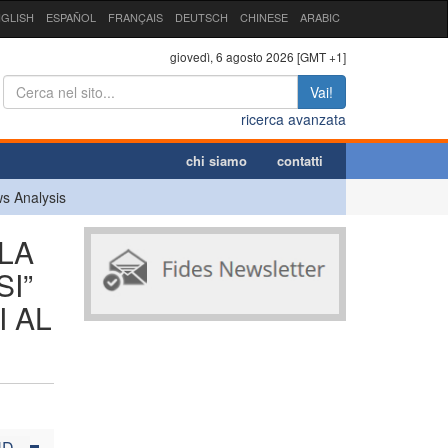
GLISH
ESPAÑOL
FRANÇAIS
DEUTSCH
CHINESE
ARABIC
giovedì, 6 agosto 2026 [GMT +1]
Vai!
ricerca avanzata
chi siamo
contatti
s Analysis
LA
I”
I AL
UD