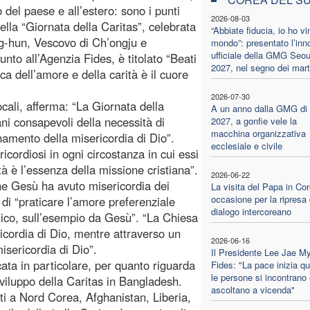
o del paese e all’estero: sono i punti
2026-08-03
ella “Giornata della Caritas”, celebrata
“Abbiate fiducia, io ho vin
g-hun, Vescovo di Ch’ongju e
mondo”: presentato l’inn
ufficiale della GMG Seou
nto all’Agenzia Fides, è titolato “Beati
2027, nel segno dei marti
ica dell’amore e della carità è il cuore
2026-07-30
 locali, afferma: “La Giornata della
A un anno dalla GMG di
tiani consapevoli della necessità di
2027, a gonfie vele la
macchina organizzativa
namento della misericordia di Dio”.
ecclesiale e civile
icordiosi in ogni circostanza in cui essi
tà è l’essenza della missione cristiana”.
2026-06-22
e Gesù ha avuto misericordia dei
La visita del Papa in Cor
occasione per la ripresa 
 di “praticare l’amore preferenziale
dialogo intercoreano
tico, sull’esempio da Gesù”. “La Chiesa
icordia di Dio, mentre attraverso un
2026-06-16
misericordia di Dio”.
Il Presidente Lee Jae M
ata in particolare, per quanto riguarda
Fides: "La pace inizia q
le persone si incontrano 
i sviluppo della Caritas in Bangladesh.
ascoltano a vicenda"
ti a Nord Corea, Afghanistan, Liberia,