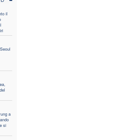
to il
o
l
ri
 Seoul
ea,
del
yung a
uando
e si