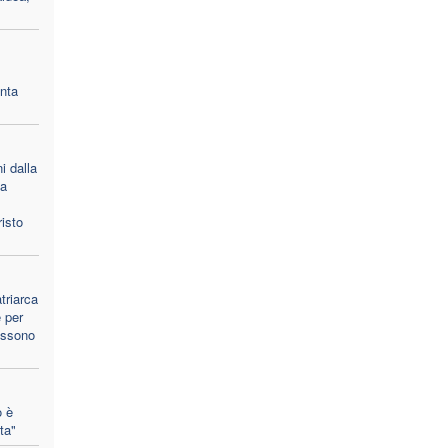
nta
i dalla
la
isto
triarca
 per
ossono
 è
ta"