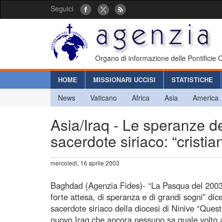
Seguici
Organo di informazione delle Pontificie
HOME
MISSIONARI UCCISI
STATISTICHE
News
Vaticano
Africa
Asia
America
Asia/Iraq - Le speranze de
sacerdote siriaco: “cristi
mercoledì, 16 aprile 2003
Baghdad (Agenzia Fides)- “La Pasqua del 2003 p
forte attesa, di speranza e di grandi sogni” di
sacerdote siriaco della diocesi di Ninive “Ques
nuovo Iraq che ancora nessuno sa quale volto a