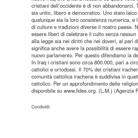
cristiani dell’occidente è di non abbandonarci. T
sia unito, libero e democratico. Uno stato laico ch
qualunque sia la loro consistenza numerica, e l
di culture e tradizioni diverse il nostro paese. 
essere liberi di celebrare il culto senza nessun
alla legge sia nei diritti che nei doveri, al pari d
significa anche avere la possibilità di essere r
nuovo parlamento. Per questo difendiamo la dem
In Iraq i cristiani sono circa 800.000, pari a cir
cattolici e ortodossi. Il 70% dei cristiani irach
comunità cattolica irachena è suddivisa in quatt
cattolico. Per un approfondimento delle religione
disponibile su www.fides.org. (L.M.) (Agenzia F
Condividi: