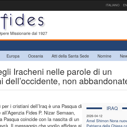
ITALIANO
EN
 Opere Missionarie dal 1927
Europa
Oceania
Atti della Santa Sede
Nomine
New
gli Iracheni nelle parole di un
ani dell’occidente, non abbandonat
er i cristiani dell’Iraq è una Pasqua di
IRAQ
ce all’Agenzia Fides P. Nizar Semaan,
2026-04-12
ta Pasqua coincide con la nascita di un
Amel Shimon Nona nuo
vrà. Il messaggio che voglio affidare ai
Patriarca della Chiesa c