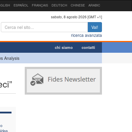
GLISH
ESPAÑOL
FRANÇAIS
DEUTSCH
CHINESE
ARABIC
sabato, 8 agosto 2026 [GMT +1]
Vai!
ricerca avanzata
chi siamo
contatti
s Analysis
eci”
vo
aldea,