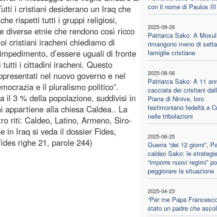
con il nome di Paulos III
utti i cristiani desiderano un Iraq che
e rispetti tutti i gruppi religiosi,
2025-09-26
e diverse etnie che rendono così ricco
Patriarca Sako: A Mosul
Noi cristiani iracheni chiediamo di
rimangono meno di setta
 impedimento, d’essere uguali di fronte
famiglie cristiane
i tutti i cittadini iracheni. Questo
2025-08-06
appresentati nel nuovo governo e nel
Patriarca Sako: A 11 ann
ocrazia e il pluralismo politico”.
cacciata dei cristiani dal
ca il 3 % della popolazione, suddivisi in
Piana di Ninive, loro
testimoniano fedeltà a Cr
eni appartiene alla chiesa Caldea.. La
nelle tribolazioni
ro riti: Caldeo, Latino, Armeno, Siro-
 in Iraq si veda il dossier Fides,
2025-06-25
ides righe 21, parole 244)
Guerra “dei 12 giorni”, Pa
caldeo Sako: le strategie
“imporre nuovi regimi” p
peggiorare la situazione
2025-04-23
“Per me Papa Francesco
stato un padre che ascol