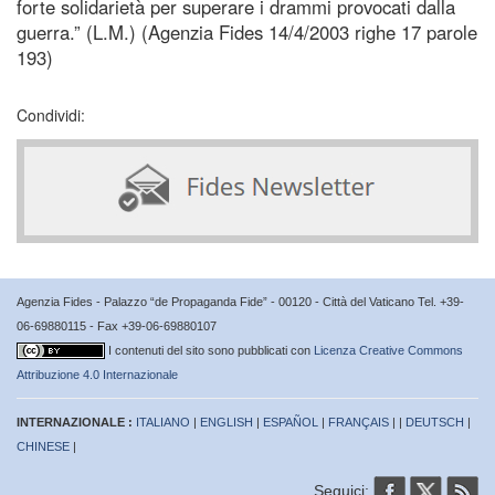
forte solidarietà per superare i drammi provocati dalla
guerra.” (L.M.) (Agenzia Fides 14/4/2003 righe 17 parole
193)
Condividi:
Agenzia Fides - Palazzo “de Propaganda Fide” - 00120 - Città del Vaticano Tel. +39-
06-69880115 - Fax +39-06-69880107
I contenuti del sito sono pubblicati con
Licenza Creative Commons
Attribuzione 4.0 Internazionale
INTERNAZIONALE :
ITALIANO
|
ENGLISH
|
ESPAÑOL
|
FRANÇAIS
| |
DEUTSCH
|
CHINESE
|
Seguici: