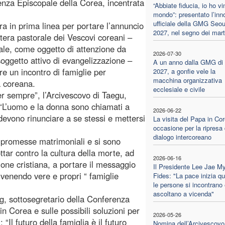
enza Episcopale della Corea, incentrata
“Abbiate fiducia, io ho vin
mondo”: presentato l’inn
ufficiale della GMG Seou
ra in prima linea per portare l’annuncio
2027, nel segno dei marti
ttera pastorale dei Vescovi coreani –
rale, come oggetto di attenzione da
2026-07-30
oggetto attivo di evangelizzazione –
A un anno dalla GMG di
re un incontro di famiglie per
2027, a gonfie vele la
macchina organizzativa
a coreana.
ecclesiale e civile
er sempre”, l’Arcivescovo di Taegu,
 “L’uomo e la donna sono chiamati a
2026-06-22
evono rinunciare a se stessi e mettersi
La visita del Papa in Cor
occasione per la ripresa 
dialogo intercoreano
e promesse matrimoniali e si sono
ottar contro la cultura della morte, ad
2026-06-16
zione cristiana, a portare il messaggio
Il Presidente Lee Jae M
ivenendo vere e propri “ famiglie
Fides: "La pace inizia q
le persone si incontrano 
ascoltano a vicenda"
g, sottosegretario della Conferenza
 in Corea e sulle possibili soluzioni per
2026-05-26
 “Il futuro della famiglia è il futuro
Nomina dell’Arcivescovo