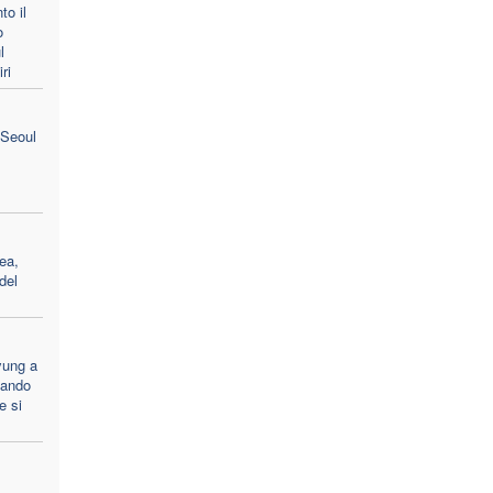
to il
o
l
ri
 Seoul
ea,
del
yung a
uando
e si