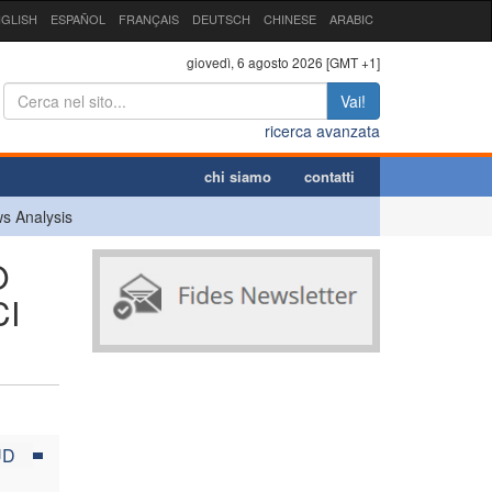
GLISH
ESPAÑOL
FRANÇAIS
DEUTSCH
CHINESE
ARABIC
giovedì, 6 agosto 2026 [GMT +1]
Vai!
ricerca avanzata
chi siamo
contatti
s Analysis
O
CI
UD