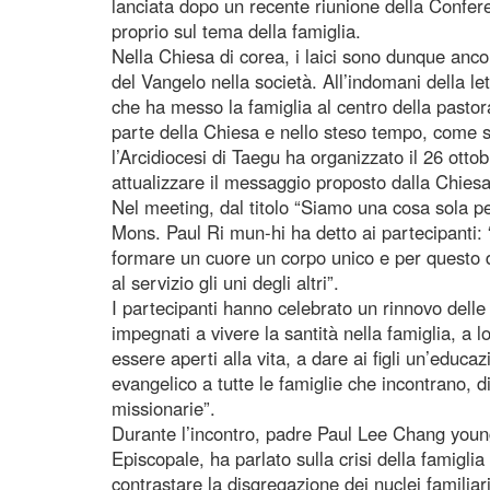
lanciata dopo un recente riunione della Confer
proprio sul tema della famiglia.
Nella Chiesa di corea, i laici sono dunque anco
del Vangelo nella società. All’indomani della le
che ha messo la famiglia al centro della pasto
parte della Chiesa e nello steso tempo, come s
l’Arcidiocesi di Taegu ha organizzato il 26 ottob
attualizzare il messaggio proposto dalla Chies
Nel meeting, dal titolo “Siamo una cosa sola p
Mons. Paul Ri mun-hi ha detto ai partecipanti:
formare un cuore un corpo unico e per questo d
al servizio gli uni degli altri”.
I partecipanti hanno celebrato un rinnovo dell
impegnati a vivere la santità nella famiglia, a l
essere aperti alla vita, a dare ai figli un’educa
evangelico a tutte le famiglie che incontrano, d
missionarie”.
Durante l’incontro, padre Paul Lee Chang youn
Episcopale, ha parlato sulla crisi della famiglia
contrastare la disgregazione dei nuclei familiari: