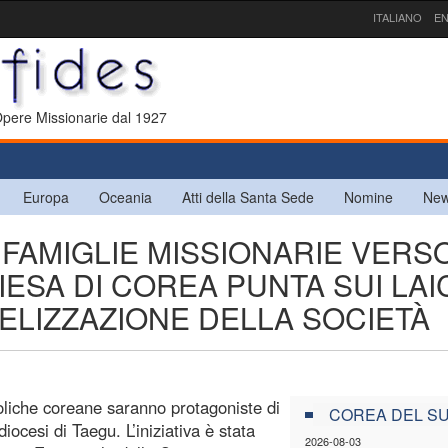
ITALIANO
EN
 Opere Missionarie dal 1927
Europa
Oceania
Atti della Santa Sede
Nomine
New
 FAMIGLIE MISSIONARIE VERS
IESA DI COREA PUNTA SUI LAI
ELIZZAZIONE DELLA SOCIETÀ
oliche coreane saranno protagoniste di
COREA DEL S
iocesi di Taegu. L’iniziativa è stata
2026-08-03