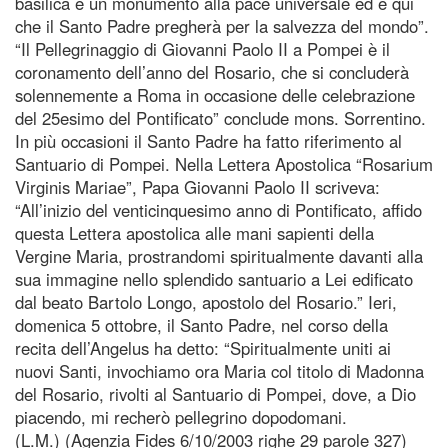
basilica è un monumento alla pace universale ed è qui
che il Santo Padre pregherà per la salvezza del mondo”.
“Il Pellegrinaggio di Giovanni Paolo II a Pompei è il
coronamento dell’anno del Rosario, che si concluderà
solennemente a Roma in occasione delle celebrazione
del 25esimo del Pontificato” conclude mons. Sorrentino.
In più occasioni il Santo Padre ha fatto riferimento al
Santuario di Pompei. Nella Lettera Apostolica “Rosarium
Virginis Mariae”, Papa Giovanni Paolo II scriveva:
“All’inizio del venticinquesimo anno di Pontificato, affido
questa Lettera apostolica alle mani sapienti della
Vergine Maria, prostrandomi spiritualmente davanti alla
sua immagine nello splendido santuario a Lei edificato
dal beato Bartolo Longo, apostolo del Rosario.” Ieri,
domenica 5 ottobre, il Santo Padre, nel corso della
recita dell’Angelus ha detto: “Spiritualmente uniti ai
nuovi Santi, invochiamo ora Maria col titolo di Madonna
del Rosario, rivolti al Santuario di Pompei, dove, a Dio
piacendo, mi recherò pellegrino dopodomani.
(L.M.) (Agenzia Fides 6/10/2003 righe 29 parole 327)