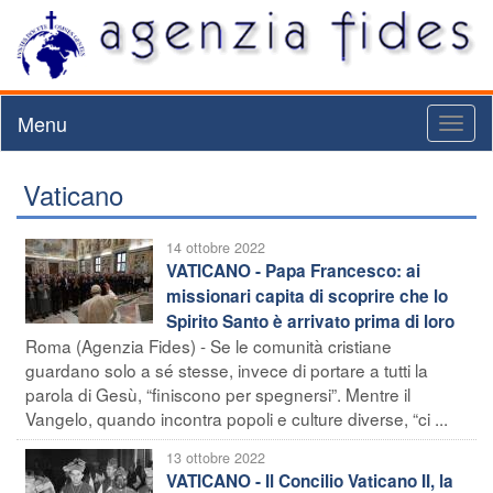
Menu
Toggl
naviga
Vaticano
14 ottobre 2022
VATICANO - Papa Francesco: ai
missionari capita di scoprire che lo
Spirito Santo è arrivato prima di loro
Roma (Agenzia Fides) - Se le comunità cristiane
guardano solo a sé stesse, invece di portare a tutti la
parola di Gesù, “finiscono per spegnersi”. Mentre il
Vangelo, quando incontra popoli e culture diverse, “ci ...
13 ottobre 2022
VATICANO - Il Concilio Vaticano II, la