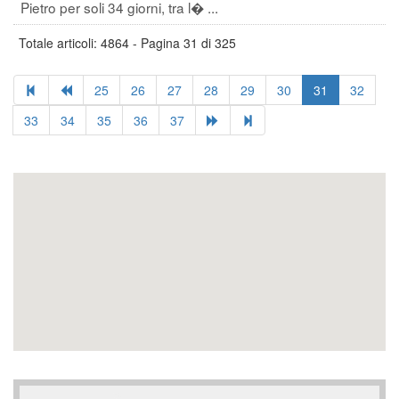
Pietro per soli 34 giorni, tra l� ...
Totale articoli: 4864 - Pagina 31 di 325
25
26
27
28
29
30
31
32
33
34
35
36
37