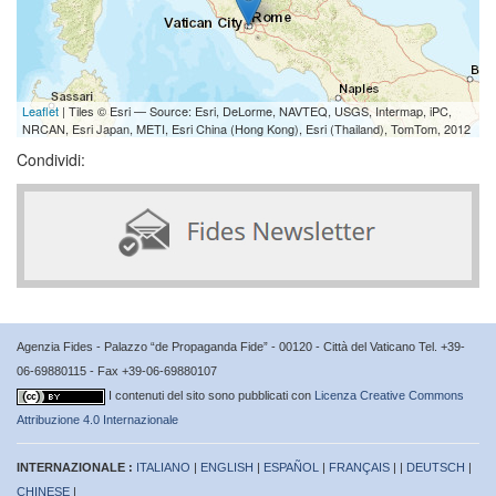
Leaflet
| Tiles © Esri — Source: Esri, DeLorme, NAVTEQ, USGS, Intermap, iPC,
NRCAN, Esri Japan, METI, Esri China (Hong Kong), Esri (Thailand), TomTom, 2012
Condividi:
Agenzia Fides - Palazzo “de Propaganda Fide” - 00120 - Città del Vaticano Tel. +39-
06-69880115 - Fax +39-06-69880107
I contenuti del sito sono pubblicati con
Licenza Creative Commons
Attribuzione 4.0 Internazionale
INTERNAZIONALE :
ITALIANO
|
ENGLISH
|
ESPAÑOL
|
FRANÇAIS
| |
DEUTSCH
|
CHINESE
|