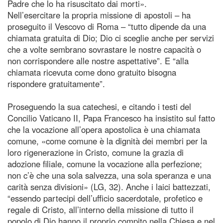
Padre che lo ha risuscitato dai morti».
Nell’esercitare la propria missione di apostoli – ha
proseguito il Vescovo di Roma – “tutto dipende da una
chiamata gratuita di Dio; Dio ci sceglie anche per servizi
che a volte sembrano sovrastare le nostre capacità o
non corrispondere alle nostre aspettative”. E “alla
chiamata ricevuta come dono gratuito bisogna
rispondere gratuitamente”.
Proseguendo la sua catechesi, e citando i testi del
Concilio Vaticano II, Papa Francesco ha insistito sul fatto
che la vocazione all’opera apostolica è una chiamata
comune, «come comune è la dignità dei membri per la
loro rigenerazione in Cristo, comune la grazia di
adozione filiale, comune la vocazione alla perfezione;
non c’è che una sola salvezza, una sola speranza e una
carità senza divisioni» (LG, 32). Anche i laici battezzati,
“essendo partecipi dell’ufficio sacerdotale, profetico e
regale di Cristo, all’interno della missione di tutto il
popolo di Dio hanno il proprio compito nella Chiesa e nel