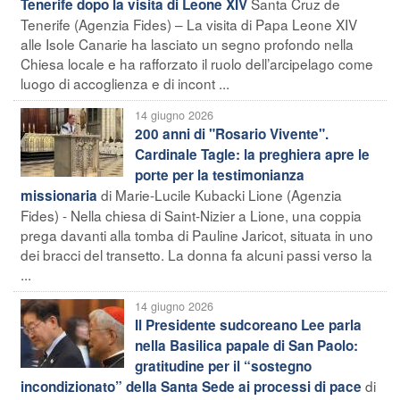
Santa Cruz de
Tenerife dopo la visita di Leone XIV
Tenerife (Agenzia Fides) – La visita di Papa Leone XIV
alle Isole Canarie ha lasciato un segno profondo nella
Chiesa locale e ha rafforzato il ruolo dell’arcipelago come
luogo di accoglienza e di incont ...
14 giugno 2026
200 anni di "Rosario Vivente".
Cardinale Tagle: la preghiera apre le
porte per la testimonianza
di Marie-Lucile Kubacki Lione (Agenzia
missionaria
Fides) - Nella chiesa di Saint-Nizier a Lione, una coppia
prega davanti alla tomba di Pauline Jaricot, situata in uno
dei bracci del transetto. La donna fa alcuni passi verso la
...
14 giugno 2026
Il Presidente sudcoreano Lee parla
nella Basilica papale di San Paolo:
gratitudine per il “sostegno
di
incondizionato” della Santa Sede ai processi di pace