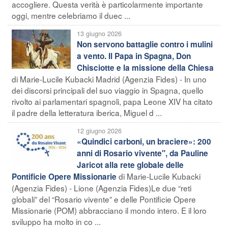
accogliere. Questa verità è particolarmente importante
oggi, mentre celebriamo il duec ...
13 giugno 2026
Non servono battaglie contro i mulini
a vento. Il Papa in Spagna, Don
Chisciotte e la missione della Chiesa
di Marie-Lucile Kubacki Madrid (Agenzia Fides) - In uno
dei discorsi principali del suo viaggio in Spagna, quello
rivolto ai parlamentari spagnoli, papa Leone XIV ha citato
il padre della letteratura iberica, Miguel d ...
12 giugno 2026
«Quindici carboni, un braciere»: 200
anni di Rosario vivente", da Pauline
Jaricot alla rete globale delle
di Marie-Lucile Kubacki
Pontificie Opere Missionarie
(Agenzia Fides) - Lione (Agenzia Fides)Le due “reti
globali” del “Rosario vivente” e delle Pontificie Opere
Missionarie (POM) abbracciano il mondo intero. E il loro
sviluppo ha molto in co ...