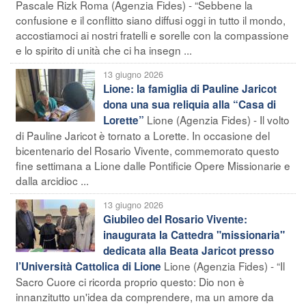
Pascale Rizk Roma (Agenzia Fides) - “Sebbene la
confusione e il conflitto siano diffusi oggi in tutto il mondo,
accostiamoci ai nostri fratelli e sorelle con la compassione
e lo spirito di unità che ci ha insegn ...
13 giugno 2026
Lione: la famiglia di Pauline Jaricot
dona una sua reliquia alla “Casa di
Lione (Agenzia Fides) - Il volto
Lorette”
di Pauline Jaricot è tornato a Lorette. In occasione del
bicentenario del Rosario Vivente, commemorato questo
fine settimana a Lione dalle Pontificie Opere Missionarie e
dalla arcidioc ...
13 giugno 2026
Giubileo del Rosario Vivente:
inaugurata la Cattedra "missionaria"
dedicata alla Beata Jaricot presso
Lione (Agenzia Fides) - “Il
l’Università Cattolica di Lione
Sacro Cuore ci ricorda proprio questo: Dio non è
innanzitutto un'idea da comprendere, ma un amore da