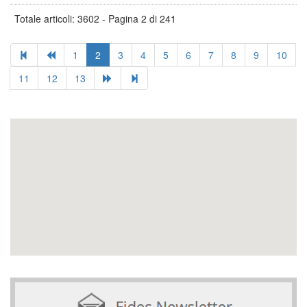
Totale articoli: 3602 - Pagina 2 di 241
1
2
3
4
5
6
7
8
9
10
11
12
13