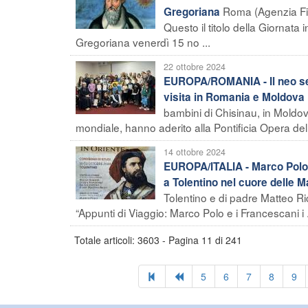
Roma (Agenzia Fide
Gregoriana
Questo il titolo della Giornata 
Gregoriana venerdì 15 no ...
22 ottobre 2024
EUROPA/ROMANIA - Il neo segr
visita in Romania e Moldova
bambini di Chisinau, in Moldova
mondiale, hanno aderito alla Pontificia Opera dell'
14 ottobre 2024
EUROPA/ITALIA - Marco Polo e
a Tolentino nel cuore delle 
Tolentino e di padre Matteo Ric
“Appunti di Viaggio: Marco Polo e i Francescani i .
Totale articoli: 3603 - Pagina 11 di 241
5
6
7
8
9