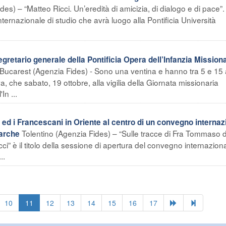
s) – “Matteo Ricci. Un’eredità di amicizia, di dialogo e di pace”.
internazionale di studio che avrà luogo alla Pontificia Università
etario generale della Pontificia Opera dell’Infanzia Missiona
Bucarest (Agenzia Fides) - Sono una ventina e hanno tra 5 e 15 a
, che sabato, 19 ottobre, alla vigilia della Giornata missionaria
In ...
d i Francescani in Oriente al centro di un convegno internaz
Tolentino (Agenzia Fides) – “Sulle tracce di Fra Tommaso 
Marche
ci” è il titolo della sessione di apertura del convegno internazion
..
10
11
12
13
14
15
16
17