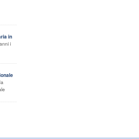
ria in
nni i
ionale
da
ale