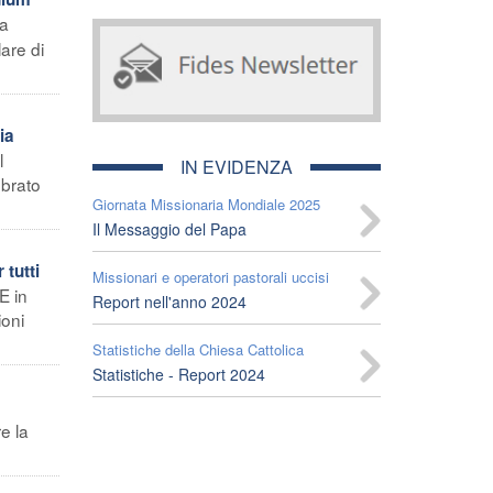
la
lare di
ia
l
IN EVIDENZA
ebrato
Giornata Missionaria Mondiale 2025
Il Messaggio del Papa
tutti
Missionari e operatori pastorali uccisi
E in
Report nell'anno 2024
ioni
Statistiche della Chiesa Cattolica
Statistiche - Report 2024
e la