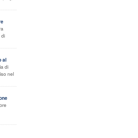
re
ra
 di
 al
a di
iso nel
ione
bre