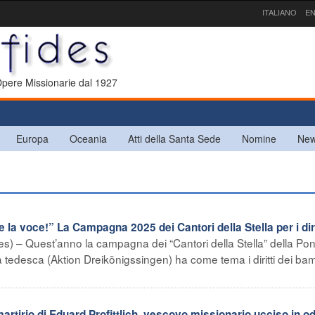
ITALIANO
EN
 Opere Missionarie dal 1927
Europa
Oceania
Atti della Santa Sede
Nomine
New
 voce!” La Campagna 2025 dei Cantori della Stella per i dirit
) – Quest’anno la campagna dei “Cantori della Stella” della Pont
a tedesca (Aktion Dreikönigssingen) ha come tema i diritti dei bam
artirio di Eduard Profittlich, vescovo missionario ucciso in o