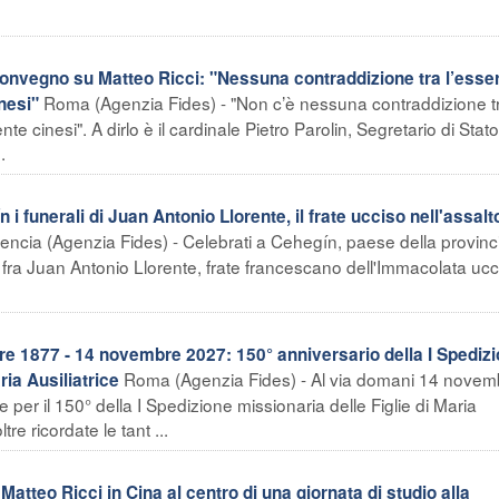
convegno su Matteo Ricci: "Nessuna contraddizione tra l’esse
Roma (Agenzia Fides) - "Non c’è nessuna contraddizione t
nesi"
te cinesi". A dirlo è il cardinale Pietro Parolin, Segretario di Stato
.
unerali di Juan Antonio Llorente, il frate ucciso nell'assalto
encia (Agenzia Fides) - Celebrati a Cehegín, paese della provinci
i fra Juan Antonio Llorente, frate francescano dell'Immacolata ucc
 1877 - 14 novembre 2027: 150° anniversario della I Spediz
Roma (Agenzia Fides) - Al via domani 14 novem
ria Ausiliatrice
e per il 150° della I Spedizione missionaria delle Figlie di Maria
re ricordate le tant ...
Matteo Ricci in Cina al centro di una giornata di studio alla