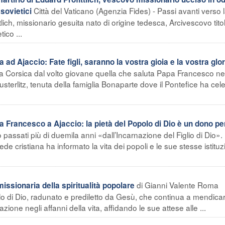
Città del Vaticano (Agenzia Fides) - Passi avanti verso 
sovietici
tlich, missionario gesuita nato di origine tedesca, Arcivescovo tito
ico ...
 Ajaccio: Fate figli, saranno la vostra gioia e la vostra glor
na Corsica dal volto giovane quella che saluta Papa Francesco ne
sterlitz, tenuta della famiglia Bonaparte dove il Pontefice ha cel
ancesco a Ajaccio: la pietà del Popolo di Dio è un dono per 
passati più di duemila anni «dall’Incarnazione del Figlio di Dio». 
fede cristiana ha informato la vita dei popoli e le sue stesse istituz
di Gianni Valente Roma
missionaria della spiritualità popolare
o di Dio, radunato e prediletto da Gesù, che continua a mendicar
one negli affanni della vita, affidando le sue attese alle ...