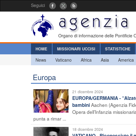
Seguici
Organo di informazione delle Pontificie
HOME
MISSIONARI UCCISI
STATISTICHE
News
Vaticano
Africa
Asia
America
Europa
21 dicembre 2024
EUROPA/GERMANIA - “Alzate la
Aachen (Agenzia Fides
bambini
Opera dell’Infanzia missionari
punta a rimar ...
18 dicembre 2024
VATICANO - Riconosciuto il m