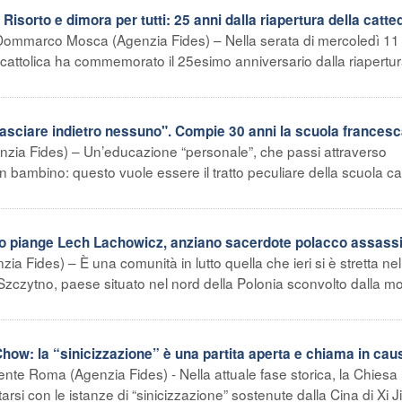
sorto e dimora per tutti: 25 anni dalla riapertura della catte
Dommarco Mosca (Agenzia Fides) – Nella serata di mercoledì 11
cattolica ha commemorato il 25esimo anniversario dalla riapertur
sciare indietro nessuno". Compie 30 anni la scuola frances
nzia Fides) – Un’educazione “personale”, che passi attraverso
n bambino: questo vuole essere il tratto peculiare della scuola cat
piange Lech Lachowicz, anziano sacerdote polacco assass
ia Fides) – È una comunità in lutto quella che ieri si è stretta nel
 Szczytno, paese situato nel nord della Polonia sconvolto dalla mo
ow: la “sinicizzazione” è una partita aperta e chiama in cau
ente Roma (Agenzia Fides) - Nella attuale fase storica, la Chiesa
arsi con le istanze di “sinicizzazione” sostenute dalla Cina di Xi J