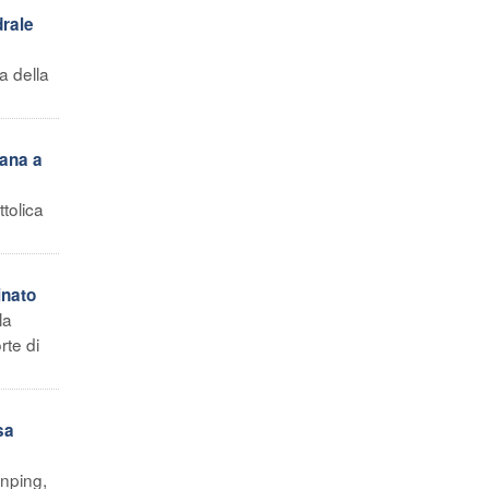
drale
a della
cana a
tolica
inato
la
rte di
sa
inping,