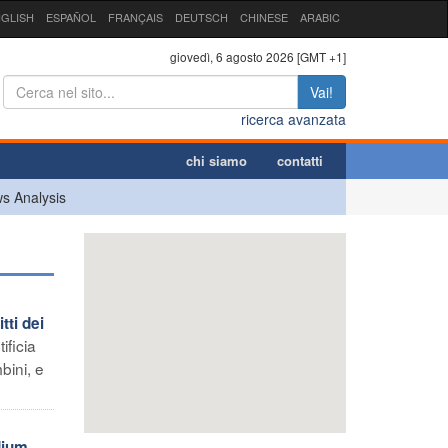
GLISH
ESPAÑOL
FRANÇAIS
DEUTSCH
CHINESE
ARABIC
giovedì, 6 agosto 2026 [GMT +1]
Vai!
ricerca avanzata
chi siamo
contatti
s Analysis
ti dei
ificia
bini, e
dium