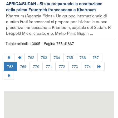
AFRICA/SUDAN - Si sta preparando la costituzione
della prima Fraternità francescana a Khartoum
Khartoum (Agenzia Fides)- Un gruppo internazionale di
quattro Frati francescani si prepara per iniziare la nuova
presenza francescana a Khartoum, capitale del Sudan. P.
Leopold Micic, croato, e p. Melito Pinili, filippin ...
Totale articoli: 13005 - Pagina 768 di 867
762
763
764
765
766
767
768
769
770
771
772
773
774