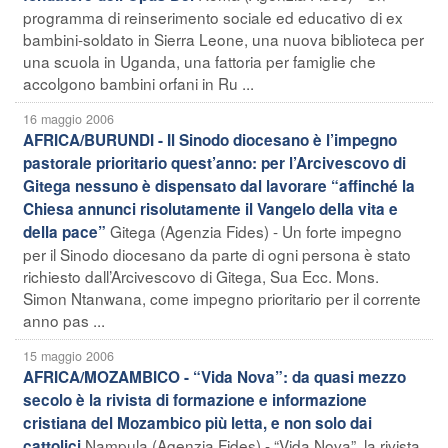
programma di reinserimento sociale ed educativo di ex
bambini-soldato in Sierra Leone, una nuova biblioteca per
una scuola in Uganda, una fattoria per famiglie che
accolgono bambini orfani in Ru ...
16 maggio 2006
AFRICA/BURUNDI - Il Sinodo diocesano è l’impegno
pastorale prioritario quest’anno: per l’Arcivescovo di
Gitega nessuno è dispensato dal lavorare “affinché la
Chiesa annunci risolutamente il Vangelo della vita e
Gitega (Agenzia Fides) - Un forte impegno
della pace”
per il Sinodo diocesano da parte di ogni persona è stato
richiesto dall’Arcivescovo di Gitega, Sua Ecc. Mons.
Simon Ntanwana, come impegno prioritario per il corrente
anno pas ...
15 maggio 2006
AFRICA/MOZAMBICO - “Vida Nova”: da quasi mezzo
secolo è la rivista di formazione e informazione
cristiana del Mozambico più letta, e non solo dai
Nampula (Agenzia Fides) - “Vida Nova”, la rivista
cattolici