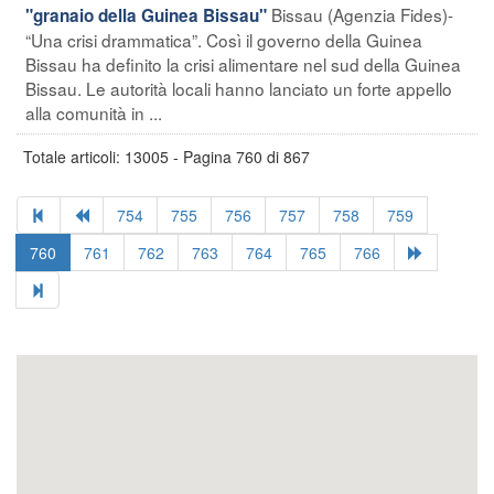
Bissau (Agenzia Fides)-
"granaio della Guinea Bissau"
“Una crisi drammatica”. Così il governo della Guinea
Bissau ha definito la crisi alimentare nel sud della Guinea
Bissau. Le autorità locali hanno lanciato un forte appello
alla comunità in ...
Totale articoli: 13005 - Pagina 760 di 867
754
755
756
757
758
759
760
761
762
763
764
765
766