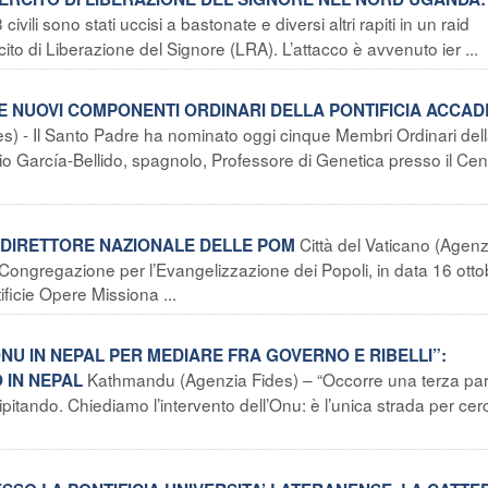
vili sono stati uccisi a bastonate e diversi altri rapiti in un raid
cito di Liberazione del Signore (LRA). L’attacco è avvenuto ier ...
UE NUOVI COMPONENTI ORDINARI DELLA PONTIFICIA ACCAD
es) - Il Santo Padre ha nominato oggi cinque Membri Ordinari del
nio García-Bellido, spagnolo, Professore di Genetica presso il Cen
Città del Vaticano (Agenz
DIRETTORE NAZIONALE DELLE POM
 Congregazione per l’Evangelizzazione dei Popoli, in data 16 otto
ficie Opere Missiona ...
ONU IN NEPAL PER MEDIARE FRA GOVERNO E RIBELLI”:
Kathmandu (Agenzia Fides) – “Occorre una terza par
 IN NEPAL
itando. Chiediamo l’intervento dell’Onu: è l’unica strada per cer