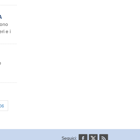
A
Sono
i e i
è
06
Seguici: