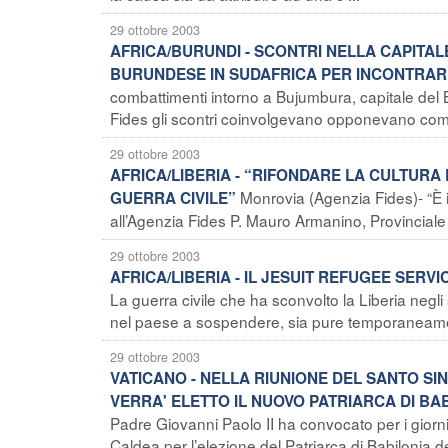
29 ottobre 2003
AFRICA/BURUNDI - SCONTRI NELLA CAPITALE
BURUNDESE IN SUDAFRICA PER INCONTRARE
combattimenti intorno a Bujumbura, capitale del 
Fides gli scontri coinvolgevano opponevano comba
29 ottobre 2003
AFRICA/LIBERIA - “RIFONDARE LA CULTURA 
Monrovia (Agenzia Fides)- “È il
GUERRA CIVILE”
all’Agenzia Fides P. Mauro Armanino, Provincial
29 ottobre 2003
AFRICA/LIBERIA - IL JESUIT REFUGEE SERVIC
La guerra civile che ha sconvolto la Liberia negl
nel paese a sospendere, sia pure temporaneament
29 ottobre 2003
VATICANO - NELLA RIUNIONE DEL SANTO S
VERRA' ELETTO IL NUOVO PATRIARCA DI BAB
Padre Giovanni Paolo II ha convocato per i giorn
Caldea per l’elezione del Patriarca di Babilonia dei