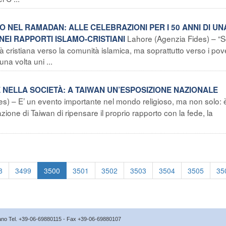
SO NEL RAMADAN: ALLE CELEBRAZIONI PER I 50 ANNI DI UN
Lahore (Agenzia Fides) – “
 NEI RAPPORTI ISLAMO-CRISTIANI
cristiana verso la comunità islamica, ma soprattutto verso i pover
na volta uni ...
 NELLA SOCIETÀ: A TAIWAN UN’ESPOSIZIONE NAZIONALE
es) – E’ un evento importante nel mondo religioso, ma non solo: 
ione di Taiwan di ripensare il proprio rapporto con la fede, la
8
3499
3500
3501
3502
3503
3504
3505
35
icano Tel. +39-06-69880115 - Fax +39-06-69880107