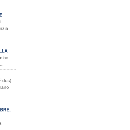
E
i
enzia
ALLA
 dice
..
Fides)-
erano
MBRE,
o
a