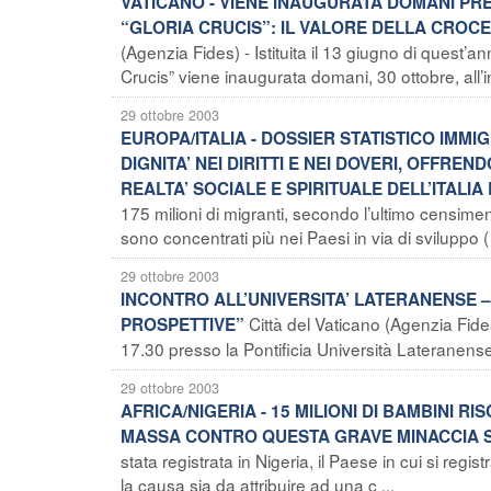
VATICANO - VIENE INAUGURATA DOMANI PRE
“GLORIA CRUCIS”: IL VALORE DELLA CROCE
(Agenzia Fides) - Istituita il 13 giugno di quest’a
Crucis” viene inaugurata domani, 30 ottobre, all’in
29 ottobre 2003
EUROPA/ITALIA - DOSSIER STATISTICO IMMIG
DIGNITA’ NEI DIRITTI E NEI DOVERI, OFFRE
REALTA’ SOCIALE E SPIRITUALE DELL’ITALI
175 milioni di migranti, secondo l’ultimo censime
sono concentrati più nei Paesi in via di sviluppo ( 
29 ottobre 2003
INCONTRO ALL’UNIVERSITA’ LATERANENSE –
Città del Vaticano (Agenzia Fides
PROSPETTIVE”
17.30 presso la Pontificia Università Lateranense, 
29 ottobre 2003
AFRICA/NIGERIA - 15 MILIONI DI BAMBINI R
MASSA CONTRO QUESTA GRAVE MINACCIA S
stata registrata in Nigeria, il Paese in cui si reg
la causa sia da attribuire ad una c ...