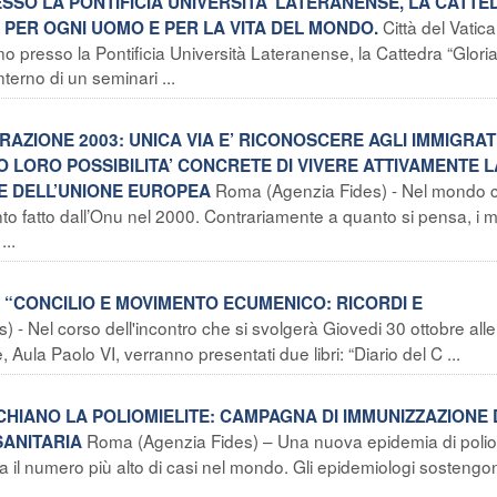
SSO LA PONTIFICIA UNIVERSITA’ LATERANENSE, LA CATTE
Città del Vatic
 PER OGNI UOMO E PER LA VITA DEL MONDO.
nno presso la Pontificia Università Lateranense, la Cattedra “Glori
terno di un seminari ...
RAZIONE 2003: UNICA VIA E’ RICONOSCERE AGLI IMMIGRATI
NDO LORO POSSIBILITA’ CONCRETE DI VIVERE ATTIVAMENTE L
Roma (Agenzia Fides) - Nel mondo c
A E DELL’UNIONE EUROPEA
nto fatto dall’Onu nel 2000. Contrariamente a quanto si pensa, i m
...
 “CONCILIO E MOVIMENTO ECUMENICO: RICORDI E
) - Nel corso dell'incontro che si svolgerà Giovedi 30 ottobre alle
Aula Paolo VI, verranno presentati due libri: “Diario del C ...
ISCHIANO LA POLIOMIELITE: CAMPAGNA DI IMMUNIZZAZIONE 
Roma (Agenzia Fides) – Una nuova epidemia di polio
ANITARIA
istra il numero più alto di casi nel mondo. Gli epidemiologi sosteng