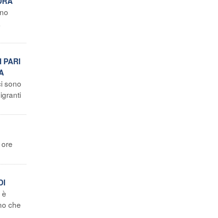
DRA
ano
a
 PARI
A
i sono
igranti
 ore
DI
 è
ono che