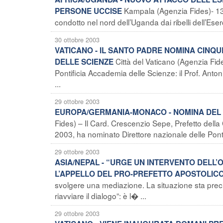
Kampala (Agenzia Fides)- 13 ci
PERSONE UCCISE
condotto nel nord dell’Uganda dai ribelli dell’Eser
30 ottobre 2003
VATICANO - IL SANTO PADRE NOMINA CINQ
Città del Vaticano (Agenzia Fid
DELLE SCIENZE
Pontificia Accademia delle Scienze: il Prof. Anto
...
29 ottobre 2003
EUROPA/GERMANIA-MONACO - NOMINA DEL 
Fides) – Il Card. Crescenzio Sepe, Prefetto della
2003, ha nominato Direttore nazionale delle Ponti
29 ottobre 2003
ASIA/NEPAL - “URGE UN INTERVENTO DELL’
L’APPELLO DEL PRO-PREFETTO APOSTOLICO
svolgere una mediazione. La situazione sta precip
riavviare il dialogo”: è l� ...
29 ottobre 2003