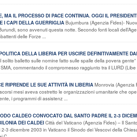
, MA IL PROCESSO DI PACE CONTINUA. OGGI IL PRESIDENT
Bujumbura (Agenzia Fides)- Nuov
 I CAPI DELLA GUERRIGLIA
Burundi, sono avvenuti questa notte. Secondo fonti locali dell’Ag
ttenti delle Forze ...
POLITICA DELLA LIBERIA PER USCIRE DEFINITIVAMENTE D
 solito balletto sulle nomine fatto sulle spalle della povera gente”
e SMA, commentando il compromesso raggiunto tra il LURD (Libe .
Monrovia (Agenzia 
E RIPRENDE LE SUE ATTIVITÀ IN LIBERIA
i scorsi mesi aveva costretto le organizzazioni umanitarie che op
e, i programmi di assistenz ...
INODO CALDEO CONVOCATO DAL SANTO PADRE IL 2-3 DICE
Città del Vaticano (Agenzia Fides) – Il Sant
ILONIA DEI CALDEI
i 2-3 dicembre 2003 in Vaticano il Sinodo dei Vescovi della Chies
 C ...