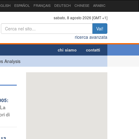
GLISH
ESPAÑOL
FRANÇAIS
DEUTSCH
CHINESE
ARABIC
sabato, 8 agosto 2026 [GMT +1]
Vai!
ricerca avanzata
chi siamo
contatti
s Analysis
005:
“La
ri di
 13