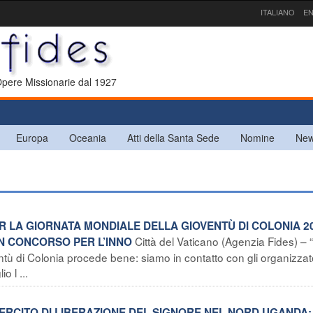
ITALIANO
EN
 Opere Missionarie dal 1927
Europa
Oceania
Atti della Santa Sede
Nomine
New
R LA GIORNATA MONDIALE DELLA GIOVENTÙ DI COLONIA 2
Città del Vaticano (Agenzia Fides) – 
UN CONCORSO PER L’INNO
tù di Colonia procede bene: siamo in contatto con gli organizzato
o l ...
ERCITO DI LIBERAZIONE DEL SIGNORE NEL NORD UGANDA: