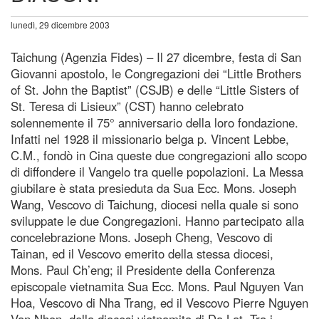
lunedì, 29 dicembre 2003
Taichung (Agenzia Fides) – Il 27 dicembre, festa di San
Giovanni apostolo, le Congregazioni dei “Little Brothers
of St. John the Baptist” (CSJB) e delle “Little Sisters of
St. Teresa di Lisieux” (CST) hanno celebrato
solennemente il 75° anniversario della loro fondazione.
Infatti nel 1928 il missionario belga p. Vincent Lebbe,
C.M., fondò in Cina queste due congregazioni allo scopo
di diffondere il Vangelo tra quelle popolazioni. La Messa
giubilare è stata presieduta da Sua Ecc. Mons. Joseph
Wang, Vescovo di Taichung, diocesi nella quale si sono
sviluppate le due Congregazioni. Hanno partecipato alla
concelebrazione Mons. Joseph Cheng, Vescovo di
Tainan, ed il Vescovo emerito della stessa diocesi,
Mons. Paul Ch’eng; il Presidente della Conferenza
episcopale vietnamita Sua Ecc. Mons. Paul Nguyen Van
Hoa, Vescovo di Nha Trang, ed il Vescovo Pierre Nguyen
Van Nhon, della diocesi vietnamita di Da Lat. Tra i