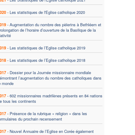
020
-
Les statistiques de l'Eglise catholique 2020
019
-
Augmentation du nombre des pèlerins à Bethléem et
rolongation de l’horaire d’ouverture de la Basilique de la
ativité
019
-
Les statistiques de l’Eglise catholique 2019
018
-
Les statistiques de l’Eglise catholique 2018
017
-
Dossier pour la Journée missionnaire mondiale
émontrant l’augmentation du nombre des catholiques dans
e monde
017
-
602 missionnaires madrilènes présents en 84 nations
e tous les continents
017
-
Présence de la rubrique « religion » dans les
ormulaires du prochain recensement
017
-
Nouvel Annuaire de l’Eglise en Corée également