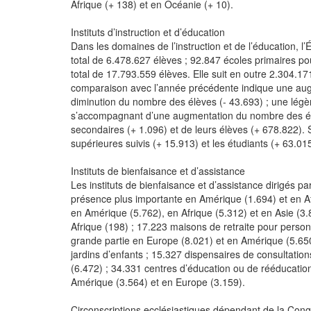
Afrique (+ 138) et en Océanie (+ 10).
Instituts d’instruction et d’éducation
Dans les domaines de l’instruction et de l’éducation, l
total de 6.478.627 élèves ; 92.847 écoles primaires po
total de 17.793.559 élèves. Elle suit en outre 2.304.1
comparaison avec l’année précédente indique une aug
diminution du nombre des élèves (- 43.693) ; une légè
s’accompagnant d’une augmentation du nombre des élè
secondaires (+ 1.096) et de leurs élèves (+ 678.822).
supérieures suivis (+ 15.913) et les étudiants (+ 63.015
Instituts de bienfaisance et d’assistance
Les instituts de bienfaisance et d’assistance dirigés 
présence plus importante en Amérique (1.694) et en Af
en Amérique (5.762), en Afrique (5.312) et en Asie (3.
Afrique (198) ; 17.223 maisons de retraite pour pers
grande partie en Europe (8.021) et en Amérique (5.650)
jardins d’enfants ; 15.327 dispensaires de consultatio
(6.472) ; 34.331 centres d’éducation ou de rééducation 
Amérique (3.564) et en Europe (3.159).
Circonscriptions ecclésiastiques dépendant de la Cong