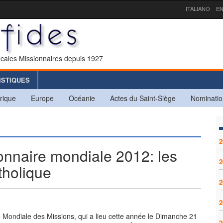
ITALIANO
EN
icales Missionnaires depuis 1927
ISTIQUES
rique
Europe
Océanie
Actes du Saint-Siège
Nominatio
2
nnaire mondiale 2012: les
2
atholique
2
2
 Mondiale des Missions, qui a lieu cette année le Dimanche 21
2