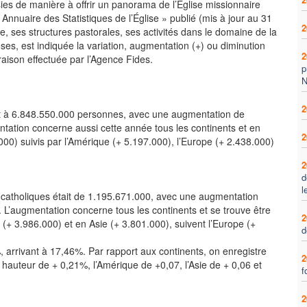
sies de manière à offrir un panorama de l’Église missionnaire
Annuaire des Statistiques de l’Église » publié (mis à jour au 31
2
, ses structures pastorales, ses activités dans le domaine de la
èses, est indiquée la variation, augmentation (+) ou diminution
2
raison effectuée par l’Agence Fides.
p
N
2
it à 6.848.550.000 personnes, avec une augmentation de
tation concerne aussi cette année tous les continents et en
2
4.000) suivis par l’Amérique (+ 5.197.000), l’Europe (+ 2.438.000)
2
d
l
atholiques était de 1.195.671.000, avec une augmentation
 L’augmentation concerne tous les continents et se trouve être
2
(+ 3.986.000) et en Asie (+ 3.801.000), suivent l’Europe (+
d
arrivant à 17,46%. Par rapport aux continents, on enregistre
2
 hauteur de + 0,21%, l’Amérique de +0,07, l’Asie de + 0,06 et
f
2