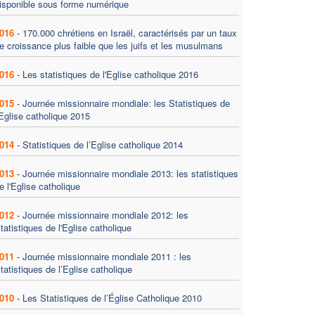
isponible sous forme numérique
016
-
170.000 chrétiens en Israël, caractérisés par un taux
e croissance plus faible que les juifs et les musulmans
016
-
Les statistiques de l'Eglise catholique 2016
015
-
Journée missionnaire mondiale: les Statistiques de
'Eglise catholique 2015
014
-
Statistiques de l’Eglise catholique 2014
013
-
Journée missionnaire mondiale 2013: les statistiques
e l'Eglise catholique
012
-
Journée missionnaire mondiale 2012: les
tatistiques de l'Eglise catholique
011
-
Journée missionnaire mondiale 2011 : les
tatistiques de l’Eglise catholique
010
-
Les Statistiques de l’Église Catholique 2010