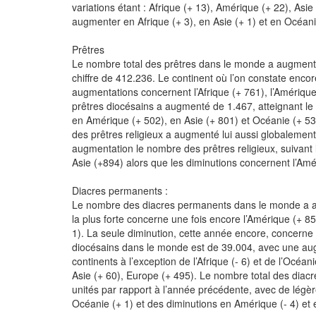
variations étant : Afrique (+ 13), Amérique (+ 22), Asi
augmenter en Afrique (+ 3), en Asie (+ 1) et en Océanie
Prêtres
Le nombre total des prêtres dans le monde a augmenté
chiffre de 412.236. Le continent où l’on constate encor
augmentations concernent l’Afrique (+ 761), l’Amérique
prêtres diocésains a augmenté de 1.467, atteignant le
en Amérique (+ 502), en Asie (+ 801) et Océanie (+ 5
des prêtres religieux a augmenté lui aussi globalement
augmentation le nombre des prêtres religieux, suivant
Asie (+894) alors que les diminutions concernent l’Améri
Diacres permanents :
Le nombre des diacres permanents dans le monde a au
la plus forte concerne une fois encore l’Amérique (+ 859
1). La seule diminution, cette année encore, concerne 
diocésains dans le monde est de 39.004, avec une aug
continents à l’exception de l’Afrique (- 6) et de l’Océ
Asie (+ 60), Europe (+ 495). Le nombre total des diac
unités par rapport à l’année précédente, avec de légè
Océanie (+ 1) et des diminutions en Amérique (- 4) et e