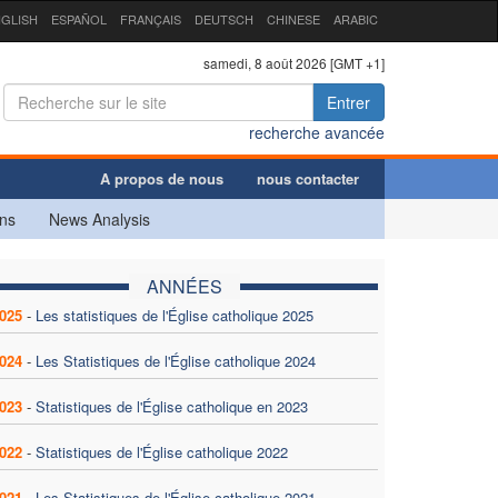
GLISH
ESPAÑOL
FRANÇAIS
DEUTSCH
CHINESE
ARABIC
samedi, 8 août 2026 [GMT +1]
Entrer
recherche avancée
A propos de nous
nous contacter
ns
News Analysis
ANNÉES
025
-
Les statistiques de l'Église catholique 2025
024
-
Les Statistiques de l'Église catholique 2024
023
-
Statistiques de l'Église catholique en 2023
022
-
Statistiques de l'Église catholique 2022
021
-
Les Statistiques de l'Église catholique 2021