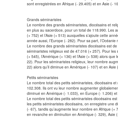
sont enregistrées en Afrique (- 29.405) et en Asie (- 1
Grands séminaristes
Le nombre des grands séminaristes, diocésains et reli
en plus au sacerdoce, pour un total de 118.990. Les 
(+ 752) et l’Asie (+ 513) auxquelles s’ajoute cette ann
année aussi, l’Europe (- 282). Pour sa part, l’Océanie 
Le nombre des grands séminaristes diocésains est de 71
séminaristes religieux est de 47.016 (+ 257). Pour les 
(+ 545), l’Amérique (+ 136) et l’Asie (+ 538) alors que 
22). Pour les séminaristes religieux, leur nombre aug
22) alors qu’il diminue en Amérique (- 107) et en Asie (
Petits séminaristes
Le nombre total des petits séminaristes, diocésains et 
102.308. Ils ont vu leur nombre augmenter globalement 
diminué en Amérique (- 1.033), en Europe (- 1.206) et
Le nombre total des petits séminaristes diocésains est 
les petits séminaristes diocésains, on enregistre une 
(- 67), tandis qu’augmente leur nombre en Afrique (+ 7
en revanche en diminution en Amérique (- 329), Asie (-