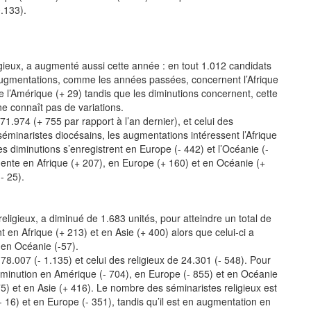
0.133).
gieux, a augmenté aussi cette année : en tout 1.012 candidats
augmentations, comme les années passées, concernent l’Afrique
ée l’Amérique (+ 29) tandis que les diminutions concernent, cette
ne connaît pas de variations.
.974 (+ 755 par rapport à l’an dernier), et celui des
séminaristes diocésains, les augmentations intéressent l’Afrique
les diminutions s’enregistrent en Europe (- 442) et l’Océanie (-
mente en Afrique (+ 207), en Europe (+ 160) et en Océanie (+
- 25).
religieux, a diminué de 1.683 unités, pour atteindre un total de
en Afrique (+ 213) et en Asie (+ 400) alors que celui-ci a
 en Océanie (-57).
78.007 (- 1.135) et celui des religieux de 24.301 (- 548). Pour
diminution en Amérique (- 704), en Europe (- 855) et en Océanie
5) et en Asie (+ 416). Le nombre des séminaristes religieux est
 16) et en Europe (- 351), tandis qu’il est en augmentation en