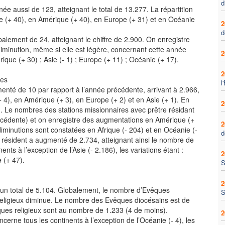
d
e aussi de 123, atteignant le total de 13.277. La répartition
e (+ 40), en Amérique (+ 40), en Europe (+ 31) et en Océanie
2
d
lement de 24, atteignant le chiffre de 2.900. On enregistre
iminution, même si elle est légère, concernant cette année
2
érique (+ 30) ; Asie (- 1) ; Europe (+ 11) ; Océanie (+ 17).
2
res
l
enté de 10 par rapport à l’année précédente, arrivant à 2.966,
 4), en Amérique (+ 3), en Europe (+ 2) et en Asie (+ 1). En
2
n. Le nombres des stations missionnaires avec prêtre résidant
écédente) et on enregistre des augmentations en Amérique (+
2
diminutions sont constatées en Afrique (- 204) et en Océanie (-
d
 résident a augmenté de 2.734, atteignant ainsi le nombre de
ts à l’exception de l’Asie (- 2.186), les variations étant :
2
 (+ 47).
S
2
n total de 5.104. Globalement, le nombre d’Evêques
S
eligieux diminue. Le nombre des Evêques diocésains est de
ques religieux sont au nombre de 1.233 (4 de moins).
2
rne tous les continents à l’exception de l’Océanie (- 4), les