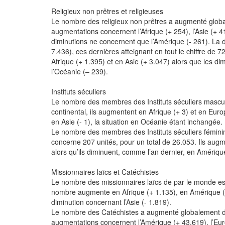
Religieux non prêtres et religieuses
Le nombre des religieux non prêtres a augmenté global
augmentations concernent l’Afrique (+ 254), l’Asie (+ 41
diminutions ne concernent que l’Amérique (- 261). La 
7.436), ces dernières atteignant en tout le chiffre de
Afrique (+ 1.395) et en Asie (+ 3.047) alors que les di
l’Océanie (– 239).
Instituts séculiers
Le nombre des membres des Instituts séculiers mascul
continental, ils augmentent en Afrique (+ 3) et en Eur
en Asie (- 1), la situation en Océanie étant inchangée.
Le nombre des membres des Instituts séculiers fémini
concerne 207 unités, pour un total de 26.053. Ils augm
alors qu’ils diminuent, comme l’an dernier, en Amérique
Missionnaires laïcs et Catéchistes
Le nombre des missionnaires laïcs de par le monde e
nombre augmente en Afrique (+ 1.135), en Amérique (+
diminution concernant l’Asie (- 1.819).
Le nombre des Catéchistes a augmenté globalement de 
augmentations concernent l’Amérique (+ 43.619), l’Eur