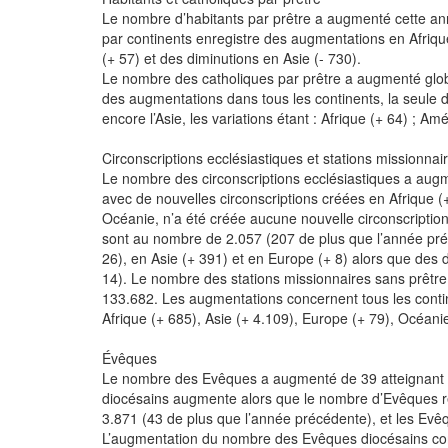
Le nombre d’habitants par prêtre a augmenté cette anné
par continents enregistre des augmentations en Afriqu
(+ 57) et des diminutions en Asie (- 730).
Le nombre des catholiques par prêtre a augmenté globa
des augmentations dans tous les continents, la seule d
encore l’Asie, les variations étant : Afrique (+ 64) ; Am
Circonscriptions ecclésiastiques et stations missionnai
Le nombre des circonscriptions ecclésiastiques a augm
avec de nouvelles circonscriptions créées en Afrique (+
Océanie, n’a été créée aucune nouvelle circonscriptio
sont au nombre de 2.057 (207 de plus que l’année pr
26), en Asie (+ 391) et en Europe (+ 8) alors que des 
14). Le nombre des stations missionnaires sans prêtre
133.682. Les augmentations concernent tous les continen
Afrique (+ 685), Asie (+ 4.109), Europe (+ 79), Océanie
Évêques
Le nombre des Evêques a augmenté de 39 atteignant u
diocésains augmente alors que le nombre d’Evêques r
3.871 (43 de plus que l’année précédente), et les Evê
L’augmentation du nombre des Evêques diocésains conce