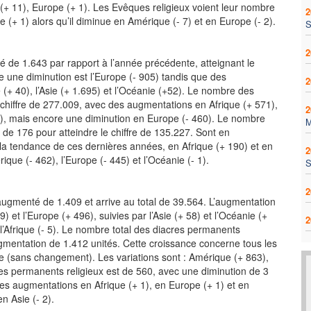
e (+ 11), Europe (+ 1). Les Evêques religieux voient leur nombre
2
 (+ 1) alors qu’il diminue en Amérique (- 7) et en Europe (- 2).
S
2
 de 1.643 par rapport à l’année précédente, atteignant le
e une diminution est l’Europe (- 905) tandis que des
2
 (+ 40), l’Asie (+ 1.695) et l’Océanie (+52). Le nombre des
 chiffre de 277.009, avec des augmentations en Afrique (+ 571),
2
3), mais encore une diminution en Europe (- 460). Le nombre
 de 176 pour atteindre le chiffre de 135.227. Sont en
 la tendance de ces dernières années, en Afrique (+ 190) et en
2
que (- 462), l’Europe (- 445) et l’Océanie (- 1).
S
2
gmenté de 1.409 et arrive au total de 39.564. L’augmentation
) et l’Europe (+ 496), suivies par l’Asie (+ 58) et l’Océanie (+
2
l’Afrique (- 5). Le nombre total des diacres permanents
mentation de 1.412 unités. Cette croissance concerne tous les
anie (sans changement). Les variations sont : Amérique (+ 863),
res permanents religieux est de 560, avec une diminution de 3
res augmentations en Afrique (+ 1), en Europe (+ 1) et en
n Asie (- 2).