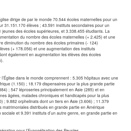
’Église dirige de par le monde 70.544 écoles maternelles pour un
ur 31.151.170 élèves ; 43.591 instituts secondaires pour un
71 jeunes des écoles supérieures, et 3.338.455 étudiants. La
mentation du nombre des écoles maternelles (+ 2.425) et une
re diminution du nombre des écoles primaires (- 124)
ves (+ 178.056) et une augmentation des instituts
 Sont également en augmentation les élèves des écoles
).
par l’Église dans le monde comprennent : 5.305 hôpitaux avec une
rique (1.150) ; 18.179 dispensaires pour la plus grande partie
884) ; 547 léproseries principalement en Asie (285) et en
onnes âgées, malades chroniques et handicapés pour la plus
 ; 9.882 orphelinats dont un tiers en Asie (3.606) ; 11.379
ns matrimoniales distribués en grande partie en Amérique
sociale et 9.391 instituts d’un autre genre, en grande partie en
régation pour l’Evangélisation des Peuples