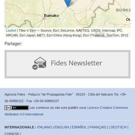
Leaflet
| Tiles © Esri — Source: Esri, DeLorme, NAVTEQ, USGS, Intermap, iPC,
NRCAN, Esri Japan, METI, Esri China (Hong Kong), Esri (Thailand), TomTom, 2012
Partager:
Agenzia Fides - Palazzo “de Propaganda Fide” - 00120 - Città del Vaticano Tel. +39-
06-69880115 - Fax +39-06-69880107
Les contenus du site sont publiés sous
Licence Creative Commons
Attribution 4.0 International
INTERNAZIONALE :
ITALIANO
|
ENGLISH
|
ESPAÑOL
|
FRANÇAIS
| |
DEUTSCH
|
CHINESE
|