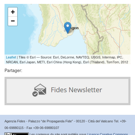
+
−
Leaflet
| Tiles © Esri — Source: Esri, DeLorme, NAVTEQ, USGS, Intermap, iPC,
NRCAN, Esri Japan, METI, Esri China (Hong Kong), Esri (Thailand), TomTom, 2012
Partager:
Agenzia Fides - Palazzo “de Propaganda Fide” - 00120 - Città del Vaticano Tel. +39-
06-69880115 - Fax +39-06-69880107
Les contenus du site sont publiés sous
Licence Creative Commons