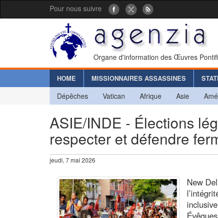
Pour nous suivre
Organe d'information des Œuvres Pontif
HOME
MISSIONNAIRES ASSASSINES
STAT
Dépêches
Vatican
Afrique
Asie
Amé
ASIE/INDE - Élections légi
respecter et défendre fer
jeudi, 7 mai 2026
New Delh
l’intégr
inclusive
Évêques 