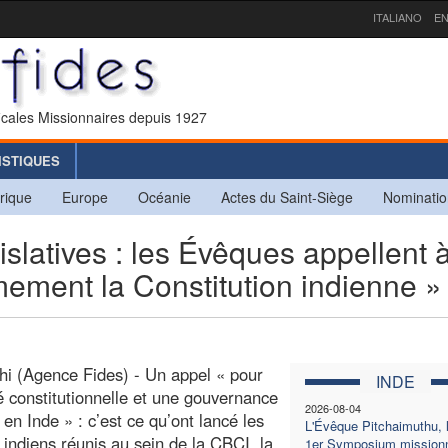
ITALIANO
EN
icales Missionnaires depuis 1927
ISTIQUES
rique
Europe
Océanie
Actes du Saint-Siège
Nominatio
slatives : les Évêques appellent 
mement la Constitution indienne »
i (Agence Fides) - Un appel « pour
INDE
ité constitutionnelle et une gouvernance
2026-08-04
 en Inde » : c’est ce qu’ont lancé les
L'Évêque Pitchaimuthu, 
indiens réunis au sein de la CBCI, la
1er Symposium missionn