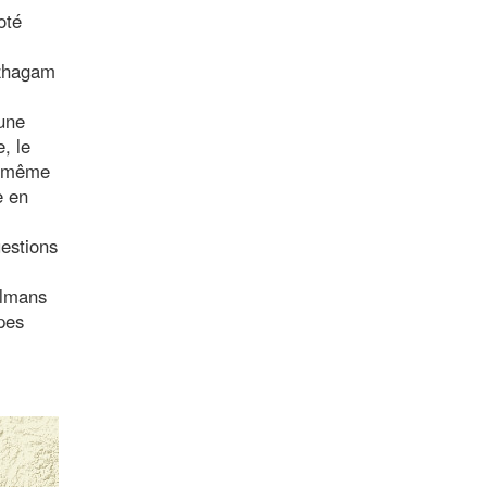
oté
azhagam
 une
, le
de même
e en
uestions
ulmans
pes