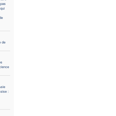
 pas
qui
de
e de
es
science
Asie
sise :