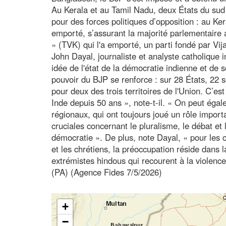
Au Kerala et au Tamil Nadu, deux États du sud 
pour des forces politiques d’opposition : au Ker
emporté, s’assurant la majorité parlementaire 
» (TVK) qui l'a emporté, un parti fondé par Vij
John Dayal, journaliste et analyste catholique
idée de l'état de la démocratie indienne et de 
pouvoir du BJP se renforce : sur 28 États, 22 s
pour deux des trois territoires de l'Union. C’es
Inde depuis 50 ans », note-t-il. « On peut égale
régionaux, qui ont toujours joué un rôle import
cruciales concernant le pluralisme, le débat et l
démocratie ». De plus, note Dayal, « pour le
et les chrétiens, la préoccupation réside dan
extrémistes hindous qui recourent à la violence 
(PA) (Agence Fides 7/5/2026)
+
−