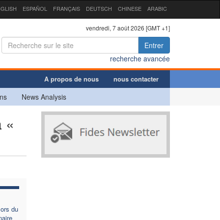
GLISH
ESPAÑOL
FRANÇAIS
DEUTSCH
CHINESE
ARABIC
vendredi, 7 août 2026 [GMT +1]
Entrer
recherche avancée
A propos de nous
nous contacter
ns
News Analysis
à «
lors du
aire