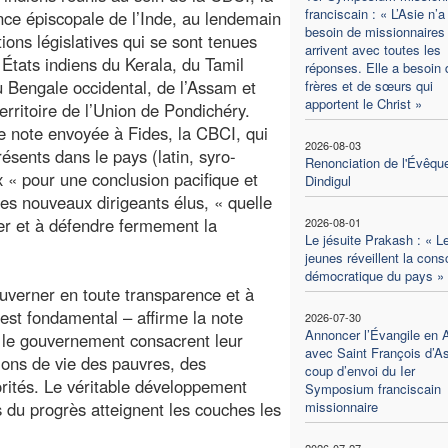
franciscain : « L’Asie n’a
ce épiscopale de l’Inde, au lendemain
besoin de missionnaires 
tions législatives qui se sont tenues
arrivent avec toutes les
 États indiens du Kerala, du Tamil
réponses. Elle a besoin 
 Bengale occidental, de l’Assam et
frères et de sœurs qui
apportent le Christ »
territoire de l’Union de Pondichéry.
 note envoyée à Fides, la CBCI, qui
2026-08-03
ésents dans le pays (latin, syro-
Renonciation de l'Évêqu
« pour une conclusion pacifique et
Dindigul
 les nouveaux dirigeants élus, « quelle
ter et à défendre fermement la
2026-08-01
Le jésuite Prakash : « L
jeunes réveillent la con
démocratique du pays »
uverner en toute transparence et à
l est fondamental – affirme la note
2026-07-30
Annoncer l’Évangile en 
t le gouvernement consacrent leur
avec Saint François d’As
tions de vie des pauvres, des
coup d’envoi du Ier
orités. Le véritable développement
Symposium franciscain
s du progrès atteignent les couches les
missionnaire
2026-07-27