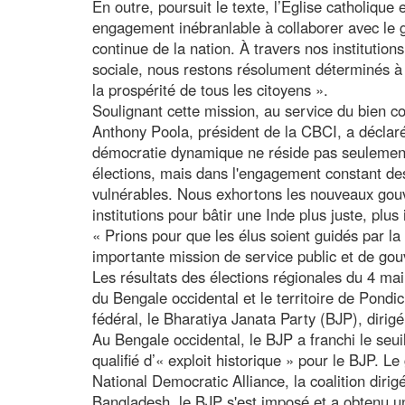
En outre, poursuit le texte, l’Église catholique
engagement inébranlable à collaborer avec le 
continue de la nation. À travers nos institutions
sociale, nous restons résolument déterminés à
la prospérité de tous les citoyens ».
Soulignant cette mission, au service du bien c
Anthony Poola, président de la CBCI, a déclaré
démocratie dynamique ne réside pas seulemen
élections, mais dans l'engagement constant des 
vulnérables. Nous exhortons les nouveaux gouv
institutions pour bâtir une Inde plus juste, plus 
« Prions pour que les élus soient guidés par l
importante mission de service public et de gou
Les résultats des élections régionales du 4 ma
du Bengale occidental et le territoire de Pondi
fédéral, le Bharatiya Janata Party (BJP), dirig
Au Bengale occidental, le BJP a franchi le seui
qualifié d’« exploit historique » pour le BJP.
National Democratic Alliance, la coalition dirig
Bangladesh, le BJP s'est imposé et a obtenu 