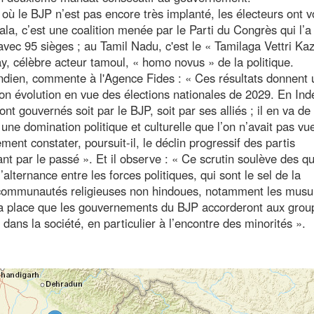
où le BJP n’est pas encore très implanté, les électeurs ont v
ala, c’est une coalition menée par le Parti du Congrès qui l’a
avec 95 sièges ; au Tamil Nadu, c'est le « Tamilaga Vettri K
ay, célèbre acteur tamoul, « homo novus » de la politique.
 indien, commente à l'Agence Fides : « Ces résultats donnent
son évolution en vue des élections nationales de 2029. En Inde
ont gouvernés soit par le BJP, soit par ses alliés ; il en va 
t une domination politique et culturelle que l’on n’avait pas vu
ment constater, poursuit-il, le déclin progressif des partis
ant par le passé ». Et il observe : « Ce scrutin soulève des q
’alternance entre les forces politiques, qui sont le sel de la
s communautés religieuses non hindoues, notamment les mus
s la place que les gouvernements du BJP accorderont aux grou
dans la société, en particulier à l’encontre des minorités ».