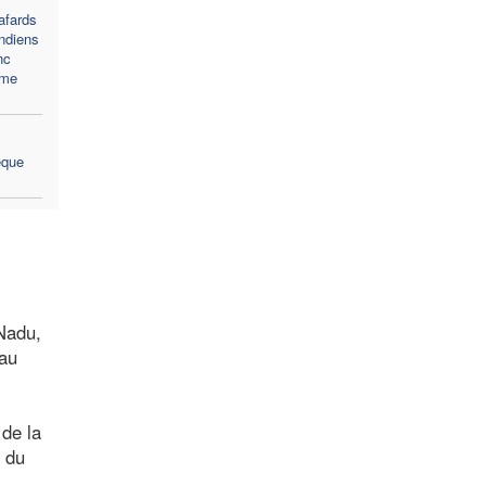
afards
indiens
nc
ème
êque
 Nadu,
eau
 de la
r du