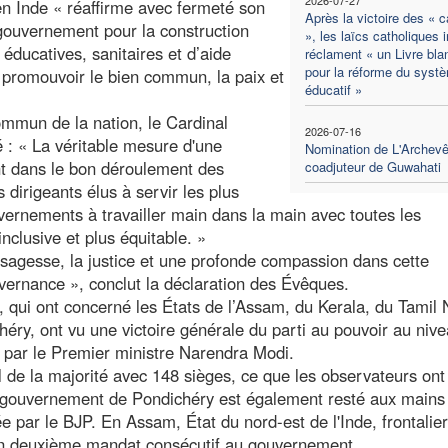
 en Inde « réaffirme avec fermeté son
Après la victoire des « c
gouvernement pour la construction
», les laïcs catholiques 
 éducatives, sanitaires et d’aide
réclament « un Livre bla
pour la réforme du syst
 promouvoir le bien commun, la paix et
éducatif »
ommun de la nation, le Cardinal
2026-07-16
 : « La véritable mesure d'une
Nomination de L'Archev
t dans le bon déroulement des
coadjuteur de Guwahati
dirigeants élus à servir les plus
ernements à travailler main dans la main avec toutes les
inclusive et plus équitable. »
a sagesse, la justice et une profonde compassion dans cette
vernance », conclut la déclaration des Évêques.
i, qui ont concerné les États de l’Assam, du Kerala, du Tamil
chéry, ont vu une victoire générale du parti au pouvoir au niv
é par le Premier ministre Narendra Modi.
l de la majorité avec 148 sièges, ce que les observateurs ont
 Le gouvernement de Pondichéry est également resté aux mains
ée par le BJP. En Assam, État du nord-est de l'Inde, frontalie
un deuxième mandat consécutif au gouvernement.