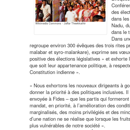
Conféren
des élec
dans les
Wikimedia Commons - Jaffar Theekkathir
Nadu, du
dans le 
Dans une
regroupe environ 300 évêques des trois rites pr
malabar et syro-malankare), exprime ses vœux 
positive des élections législatives » et exhorte
que soit leur appartenance politique, à respec
Constitution indienne ».
« Nous exhortons les nouveaux dirigeants à go
donner la priorité à des politiques inclusives. I
envoyée à Fides – que les partis qui formeron
mandat, en priorité, à l’amélioration des condi
marginalisés, des moins privilégiés et des min
d’une nation ne se réalise que lorsque les fruit
plus vulnérables de notre société ».