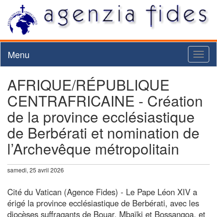
Menu
Toggl
naviga
AFRIQUE/RÉPUBLIQUE
CENTRAFRICAINE - Création
de la province ecclésiastique
de Berbérati et nomination de
l’Archevêque métropolitain
samedi, 25 avril 2026
Cité du Vatican (Agence Fides) - Le Pape Léon XIV a
érigé la province ecclésiastique de Berbérati, avec les
diocèses suffragants de Bouar, Mbaïki et Bossangoa, et