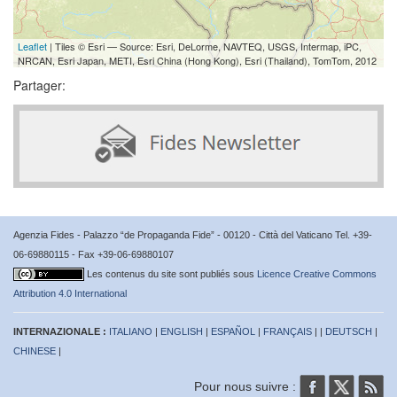
Leaflet
| Tiles © Esri — Source: Esri, DeLorme, NAVTEQ, USGS, Intermap, iPC,
NRCAN, Esri Japan, METI, Esri China (Hong Kong), Esri (Thailand), TomTom, 2012
Partager:
Agenzia Fides - Palazzo “de Propaganda Fide” - 00120 - Città del Vaticano Tel. +39-
06-69880115 - Fax +39-06-69880107
Les contenus du site sont publiés sous
Licence Creative Commons
Attribution 4.0 International
INTERNAZIONALE :
ITALIANO
|
ENGLISH
|
ESPAÑOL
|
FRANÇAIS
| |
DEUTSCH
|
CHINESE
|
Pour nous suivre :