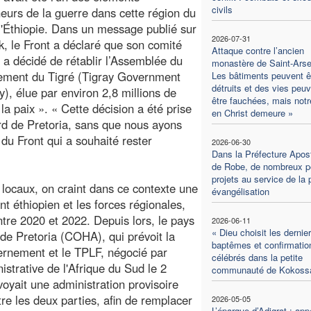
civils
eurs de la guerre dans cette région du
l'Éthiopie. Dans un message publié sur
2026-07-31
, le Front a déclaré que son comité
Attaque contre l’ancien
« a décidé de rétablir l’Assemblée du
monastère de Saint-Ars
ement du Tigré (Tigray Government
Les bâtiments peuvent ê
détruits et des vies peu
), élue par environ 2,8 millions de
être fauchées, mais notre
a paix ». « Cette décision a été prise
en Christ demeure »
rd de Pretoria, sans que nous ayons
du Front qui a souhaité rester
2026-06-30
Dans la Préfecture Apos
de Robe, de nombreux pe
projets au service de la 
 locaux, on craint dans ce contexte une
évangélisation
nt éthiopien et les forces régionales,
ntre 2020 et 2022. Depuis lors, le pays
2026-06-11
« Dieu choisit les dernier
de Pretoria (COHA), qui prévoit la
baptêmes et confirmatio
uvernement et le TPLF, négocié par
célébrés dans la petite
istrative de l'Afrique du Sud le 2
communauté de Kokoss
oyait une administration provisoire
tre les deux parties, afin de remplacer
2026-05-05
L’éparque d’Adigrat : appe