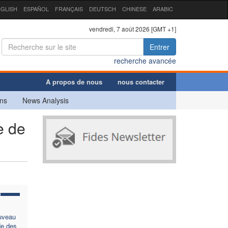
GLISH
ESPAÑOL
FRANÇAIS
DEUTSCH
CHINESE
ARABIC
vendredi, 7 août 2026 [GMT +1]
Entrer
recherche avancée
A propos de nous
nous contacter
ns
News Analysis
e de
ouveau
de des