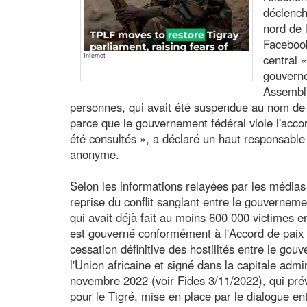
déclench
nord de 
Facebook
Internet
central 
gouvern
Assembly
personnes, qui avait été suspendue au nom de l
parce que le gouvernement fédéral viole l'acco
été consultés », a déclaré un haut responsable 
anonyme.
Selon les informations relayées par les médias
reprise du conflit sanglant entre le gouverneme
qui avait déjà fait au moins 600 000 victimes e
est gouverné conformément à l'Accord de paix 
cessation définitive des hostilités entre le go
l'Union africaine et signé dans la capitale admin
novembre 2022 (voir Fides 3/11/2022), qui prév
pour le Tigré, mise en place par le dialogue en