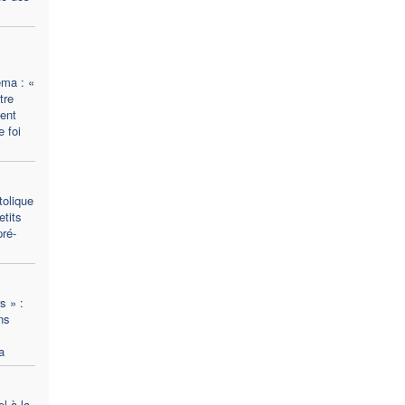
ema : «
tre
vent
 foi
tolique
tits
pré-
s » :
ns
a
l à la