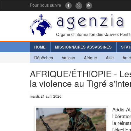
Pour nous suivre
Organe d'information des Œuvres Pontif
HOME
MISSIONNAIRES ASSASSINES
STAT
Dépêches
Vatican
Afrique
Asie
Amé
AFRIQUE/ÉTHIOPIE - Les 
la violence au Tigré s'inte
mardi, 21 avril 2026
Addis-Ab
libérati
la réins
l'électio