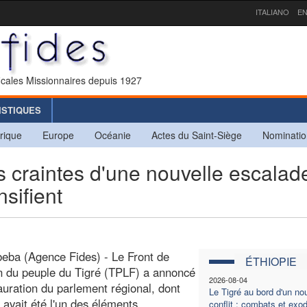
ITALIANO
EN
icales Missionnaires depuis 1927
ISTIQUES
rique
Europe
Océanie
Actes du Saint-Siège
Nominatio
craintes d'une nouvelle escalad
nsifient
eba (Agence Fides) - Le Front de
ÉTHIOPIE
on du peuple du Tigré (TPLF) a annoncé
2026-08-04
tauration du parlement régional, dont
Le Tigré au bord d'un n
n avait été l'un des éléments
conflit : combats et exo