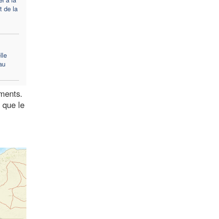
t de la
lle
au
ments.
 que le