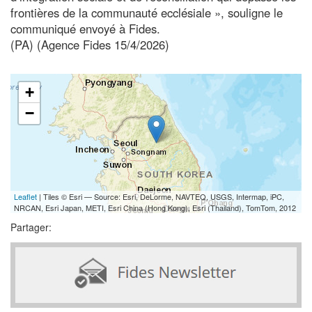
frontières de la communauté ecclésiale », souligne le
communiqué envoyé à Fides.
(PA) (Agence Fides 15/4/2026)
+
−
Leaflet
| Tiles © Esri — Source: Esri, DeLorme, NAVTEQ, USGS, Intermap, iPC,
NRCAN, Esri Japan, METI, Esri China (Hong Kong), Esri (Thailand), TomTom, 2012
Partager: