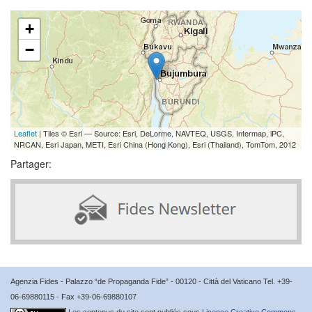
+
−
Leaflet
| Tiles © Esri — Source: Esri, DeLorme, NAVTEQ, USGS, Intermap, iPC,
NRCAN, Esri Japan, METI, Esri China (Hong Kong), Esri (Thailand), TomTom, 2012
Partager:
Agenzia Fides - Palazzo “de Propaganda Fide” - 00120 - Città del Vaticano Tel. +39-
06-69880115 - Fax +39-06-69880107
Les contenus du site sont publiés sous
Licence Creative Commons