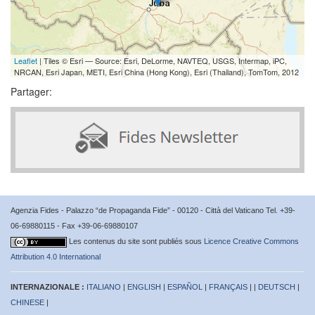
Leaflet
| Tiles © Esri — Source: Esri, DeLorme, NAVTEQ, USGS, Intermap, iPC,
NRCAN, Esri Japan, METI, Esri China (Hong Kong), Esri (Thailand), TomTom, 2012
Partager:
Agenzia Fides - Palazzo “de Propaganda Fide” - 00120 - Città del Vaticano Tel. +39-
06-69880115 - Fax +39-06-69880107
Les contenus du site sont publiés sous
Licence Creative Commons
Attribution 4.0 International
INTERNAZIONALE :
ITALIANO
|
ENGLISH
|
ESPAÑOL
|
FRANÇAIS
| |
DEUTSCH
|
CHINESE
|