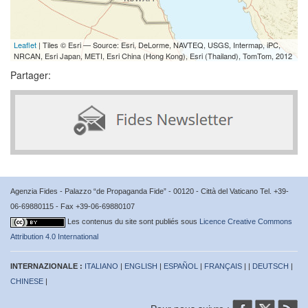
Leaflet
| Tiles © Esri — Source: Esri, DeLorme, NAVTEQ, USGS, Intermap, iPC,
NRCAN, Esri Japan, METI, Esri China (Hong Kong), Esri (Thailand), TomTom, 2012
Partager:
Agenzia Fides - Palazzo “de Propaganda Fide” - 00120 - Città del Vaticano Tel. +39-
06-69880115 - Fax +39-06-69880107
Les contenus du site sont publiés sous
Licence Creative Commons
Attribution 4.0 International
INTERNAZIONALE :
ITALIANO
|
ENGLISH
|
ESPAÑOL
|
FRANÇAIS
| |
DEUTSCH
|
CHINESE
|