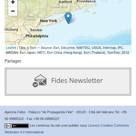
+
−
Leaflet
| Tiles © Esri — Source: Esri, DeLorme, NAVTEQ, USGS, Intermap, iPC,
NRCAN, Esri Japan, METI, Esri China (Hong Kong), Esri (Thailand), TomTom, 2012
Partager:
Agenzia Fides - Palazzo “de Propaganda Fide” - 00120 - Città del Vaticano Tel. +39-
06-69880115 - Fax +39-06-69880107
Les contenus du site sont publiés sous
Licence Creative Commons
Attribution 4.0 International