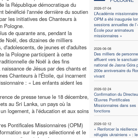
de la République démocratique du
2026-07-04
t bénéficié l'année dernière du soutien
L’Académie missionnaire
par les initiatives des Chanteurs à
OPM a été inaugurée lor
sessions annuelles de l’
 en Pologne.
École pour animateurs
lus de quarante ans, pendant la
missionnaires »
de Noël, des dizaines de milliers
s, d'adolescents, de jeunes et d'adultes
2026-06-08
te la Pologne participent à cette
Des milliers de personn
affluent vers le sanctuai
traditionnelle de Noël à des fins
national de Jasna Góra p
a naissance de Jésus par des chants et
200e anniversaire du Ro
nes Chanteurs à l'Étoile, qui incarnent
vivant
issionnaire : « Les enfants aident les
2026-02-24
Confirmation du Directeu
férence de presse tenue le 18 décembre,
Œuvres Pontificales
jets au Sri Lanka, un pays où la
Missionnaires dans ses
 un logement, à l'éducation et aux soins
fonctions
2026-02-12
res Pontificales Missionnaires (OPM)
« Renforcer la résilience
ormation sur le pays sélectionné et le
réfugiés ukrainiens » : l