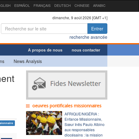
GLISH
ESPAÑOL
FRANÇAIS
DEUTSCH
CHINESE
ARABIC
dimanche, 9 août 2026 [GMT +1]
Entrer
recherche avancée
A propos de nous
nous contacter
ns
News Analysis
nent
oeuvres pontificales missionnaires
AFRIQUE/NIGÉRIA :
Enfance Missionnaire,
sionnaire
Sœur Inês Paulo Albino
aux responsables
diocésains : la mission