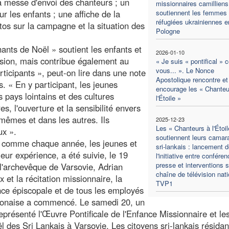
la messe d'envoi des chanteurs ; un
missionnaires camilliens
 les enfants ; une affiche de la
soutiennent les femmes
réfugiées ukrainiennes e
os sur la campagne et la situation des
Pologne
nts de Noël » soutient les enfants et
2026-01-10
ission, mais contribue également au
« Je suis « pontifical »
vous... ». Le Nonce
ticipants », peut-on lire dans une note
Apostolique rencontre et
 « En y participant, les jeunes
encourage les « Chanteu
 pays lointains et des cultures
l'Étoile »
s, l'ouverture et la sensibilité envers
-mêmes et dans les autres. Ils
2025-12-23
Les « Chanteurs à l'Étoil
ux ».
soutiennent leurs camar
, comme chaque année, les jeunes et
sri-lankais : lancement d
eur expérience, a été suivie, le 19
l'initiative entre confére
presse et interventions s
 l'archevêque de Varsovie, Adrian
chaîne de télévision nati
et la récitation missionnaire, la
TVP1
ce épiscopale et de tous les employés
olonaise a commencé. Le samedi 20, un
eprésenté l'Œuvre Pontificale de l'Enfance Missionnaire et le
ël des Sri Lankais à Varsovie. Les citoyens sri-lankais résidan