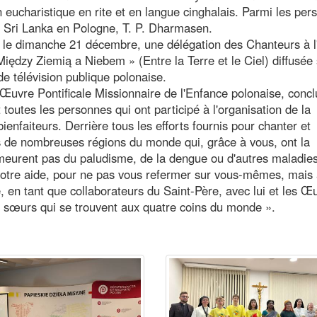
n eucharistique en rite et en langue cinghalais. Parmi les pe
u Sri Lanka en Pologne, T. P. Dharmasen.
 : le dimanche 21 décembre, une délégation des Chanteurs à l'
Między Ziemią a Niebem » (Entre la Terre et le Ciel) diffusée 
e télévision publique polonaise.
Œuvre Pontificale Missionnaire de l'Enfance polonaise, conclu
outes les personnes qui ont participé à l'organisation de la
enfaiteurs. Derrière tous les efforts fournis pour chanter et
nts de nombreuses régions du monde qui, grâce à vous, ont la
ne meurent pas du paludisme, de la dengue ou d'autres maladie
 votre aide, pour ne pas vous refermer sur vous-mêmes, mais
e, en tant que collaborateurs du Saint-Père, avec lui et les Œ
et sœurs qui se trouvent aux quatre coins du monde ».