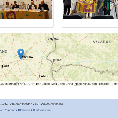
S, Intermap, iPC, NRCAN, Esri Japan, METI, Esri China (Hong Kong), Esri (Thailand), To
icano Tel. +39-06-69880115 - Fax +39-06-69880107
ve Commons Attribution 4.0 International