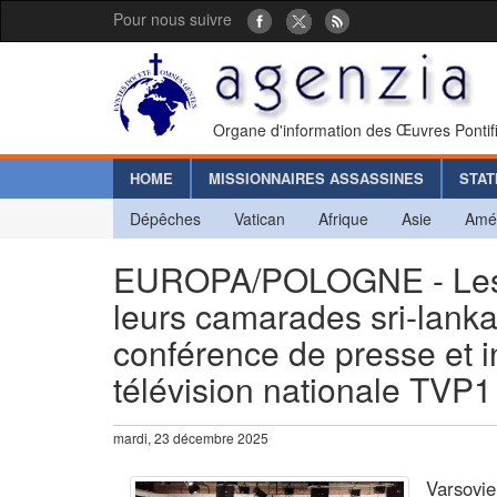
Pour nous suivre
Organe d'information des Œuvres Pontif
HOME
MISSIONNAIRES ASSASSINES
STAT
Dépêches
Vatican
Afrique
Asie
Amé
EUROPA/POLOGNE - Les « 
leurs camarades sri-lankai
conférence de presse et i
télévision nationale TVP1
mardi, 23 décembre 2025
Varsovie