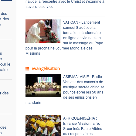
naît de la rencontre avec le Christ et s'exprime à
travers le service
 des
s des
VATICAN - Lancement
«
samedi 8 août de la
formation missionnaire
en ligne en vietnamien
sur le message du Pape
pour la prochaine Journée Mondiale des
es
Missions
re
our le
evangélisation
saire
ASIE/MALAISIE - Radio
Veritas : des concerts de
musique sacrée chinoise
pour célébrer les 50 ans
r des
de ses émissions en
mandarin
AFRIQUE/NIGÉRIA :
Enfance Missionnaire,
 des
Sœur Inês Paulo Albino
es
aux responsables