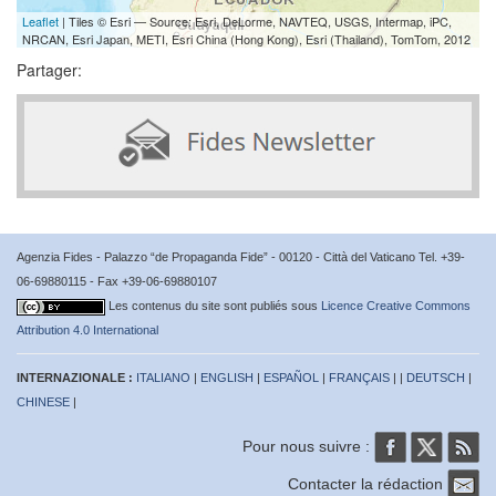
Leaflet
| Tiles © Esri — Source: Esri, DeLorme, NAVTEQ, USGS, Intermap, iPC,
NRCAN, Esri Japan, METI, Esri China (Hong Kong), Esri (Thailand), TomTom, 2012
Partager:
Agenzia Fides - Palazzo “de Propaganda Fide” - 00120 - Città del Vaticano Tel. +39-
06-69880115 - Fax +39-06-69880107
Les contenus du site sont publiés sous
Licence Creative Commons
Attribution 4.0 International
INTERNAZIONALE :
ITALIANO
|
ENGLISH
|
ESPAÑOL
|
FRANÇAIS
| |
DEUTSCH
|
CHINESE
|
Pour nous suivre :
Contacter la rédaction