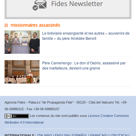
missionnaires assassinés
Le bréviaire ensanglanté et les autres « souvenirs de
famille » du père Amédée Benoît
Père Camerlengo : Le don d’Osório, assassiné par
des malfaiteurs, devient une graine
Agenzia Fides - Palazzo “de Propaganda Fide” - 00120 - Città del Vaticano Tel. +39-
06-69880115 - Fax +39-06-69880107
Les contenus du site sont publiés sous
Licence Creative Commons
Attribution 4.0 International
INTERNAZIONALE :
ITALIANO
|
ENGLISH
|
ESPAÑOL
|
FRANÇAIS
| |
DEUTSCH
|