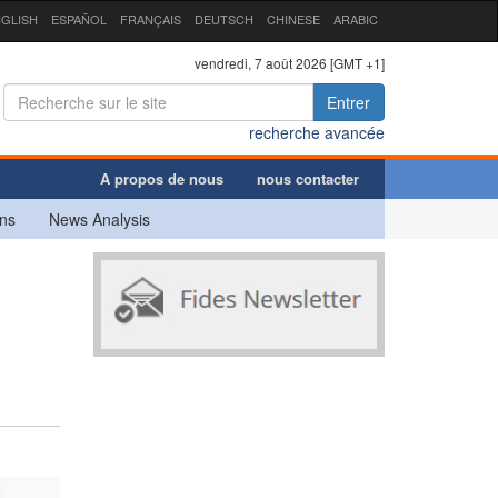
GLISH
ESPAÑOL
FRANÇAIS
DEUTSCH
CHINESE
ARABIC
vendredi, 7 août 2026 [GMT +1]
Entrer
recherche avancée
A propos de nous
nous contacter
ns
News Analysis
-