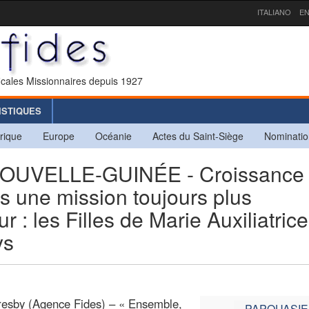
ITALIANO
EN
icales Missionnaires depuis 1927
ISTIQUES
rique
Europe
Océanie
Actes du Saint-Siège
Nominatio
UVELLE-GUINÉE - Croissance
rs une mission toujours plus
 : les Filles de Marie Auxiliatrice
ys
resby (Agence Fides) – « Ensemble,
PAPOUASIE