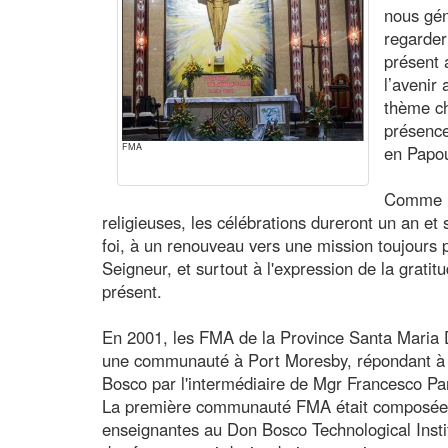
nous gén
regarder
présent 
l’avenir
thème ch
présence
FMA
en Papo
Comme l'
religieuses, les célébrations dureront un an e
foi, à un renouveau vers une mission toujours p
Seigneur, et surtout à l'expression de la grati
présent.
En 2001, les FMA de la Province Santa Maria 
une communauté à Port Moresby, répondant à l
Bosco par l'intermédiaire de Mgr Francesco Pan
La première communauté FMA était composée
enseignantes au Don Bosco Technological Institu