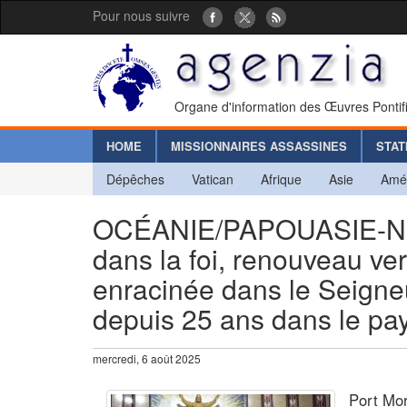
Pour nous suivre
Organe d'information des Œuvres Pontif
HOME
MISSIONNAIRES ASSASSINES
STAT
Dépêches
Vatican
Afrique
Asie
Amé
OCÉANIE/PAPOUASIE-NO
dans la foi, renouveau ve
enracinée dans le Seigneur
depuis 25 ans dans le pa
mercredi, 6 août 2025
Port Mo