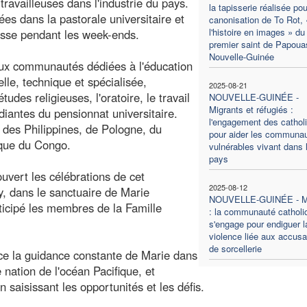
ravailleuses dans l'industrie du pays.
la tapisserie réalisée pou
s dans la pastorale universitaire et
canonisation de To Rot, 
l'histoire en images » du
isse pendant les week-ends.
premier saint de Papoua
Nouvelle-Guinée
ux communautés dédiées à l'éducation
lle, technique et spécialisée,
2025-08-21
udes religieuses, l'oratoire, le travail
NOUVELLE-GUINÉE -
Migrants et réfugiés :
diantes du pensionnat universitaire.
l'engagement des cathol
 des Philippines, de Pologne, du
pour aider les communa
ique du Congo.
vulnérables vivant dans 
pays
uvert les célébrations de cet
2025-08-12
by, dans le sanctuaire de Marie
NOUVELLE-GUINÉE - M
rticipé les membres de la Famille
: la communauté catholi
s'engage pour endiguer l
violence liée aux accusa
de sorcellerie
ce la guidance constante de Marie dans
e nation de l'océan Pacifique, et
 saisissant les opportunités et les défis.