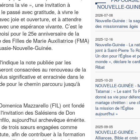
érons la vie », une invitation à
NOUVELLE-GUIN
 le passé avec gratitude, à vivre le
2026-07-08
avec joie et ouverture, et à attendre
Nouvelle-Guinée : la sa
 avec une espérance vivante. C’est le
des missionnaires âgés
oisi pour le 25e anniversaire de la
2025-12-16
 des Filles de Marie Auxiliatrice (FMA)
Nouvelle-Guinée - La nat
uasie-Nouvelle-Guinée.
joint à Saint-Pierre To Ro
Un don pour l'Église et p
indique la note publiée par les
monde », déclare le card
Ribat
t seront consacrées au renouveau de la
lus significative et enracinée dans le
2025-10-20
tude pour le chemin parcouru jusqu'à
NOUVELLE-GUINÉE - M
Tatamai : « Le saint To 
donné sa vie pour défend
mariage chrétien : une c
Domenica Mazzarello (FIL) ont fondé
la mission de l'Église
'invitation des Salésiens de Don
aujourd'hui »
filo, aujourd'hui archevêque émérite.
 de trois sœurs engagées comme
2025-09-05
NOUVELLE-GUINÉE -
te, afin de contribuer à la formation
Alliances, Bible et croix