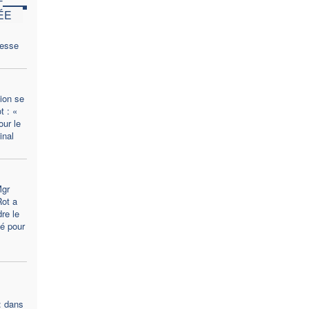
ÉE
gesse
ion se
t : «
our le
inal
gr
Rot a
re le
lé pour
 : dans