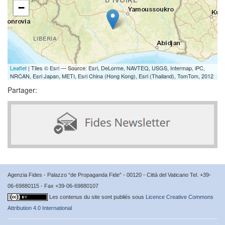
−
Leaflet
| Tiles © Esri — Source: Esri, DeLorme, NAVTEQ, USGS, Intermap, iPC,
NRCAN, Esri Japan, METI, Esri China (Hong Kong), Esri (Thailand), TomTom, 2012
Partager:
Agenzia Fides - Palazzo “de Propaganda Fide” - 00120 - Città del Vaticano Tel. +39-
06-69880115 - Fax +39-06-69880107
Les contenus du site sont publiés sous
Licence Creative Commons
Attribution 4.0 International