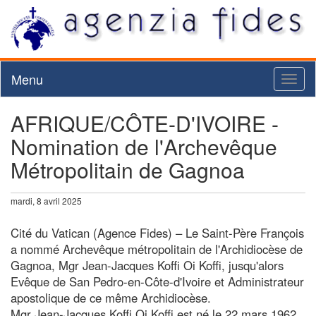
Menu
Toggl
naviga
AFRIQUE/CÔTE-D'IVOIRE -
Nomination de l'Archevêque
Métropolitain de Gagnoa
mardi, 8 avril 2025
Cité du Vatican (Agence Fides) – Le Saint-Père François
a nommé Archevêque métropolitain de l'Archidiocèse de
Gagnoa, Mgr Jean-Jacques Koffi Oi Koffi, jusqu'alors
Evêque de San Pedro-en-Côte-d'Ivoire et Administrateur
apostolique de ce même Archidiocèse.
Mgr Jean-Jacques Koffi Oi Koffi est né le 22 mars 1962