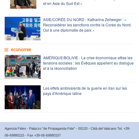
et en Asie du Sud-Est »
ASIE/CORÉE DU NORD - Katharina Zellweger : «
Reconsidérer les sanctions contre la Corée du Nord.
Oui à une diplomatie de paix »
economie
AMÉRIQUE/BOLIVIE - La crise économique attise les
tensions sociales : les Évêques appellent au dialogue
et à la réconciliation
Les effets ambivalents de la guerre en Iran sur les
pays d'Amérique latine
Agenzia Fides - Palazzo “de Propaganda Fide” - 00120 - Città del Vaticano Tel. +39-
06-69880115 - Fax +39-06-69880107