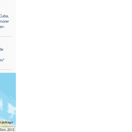
 Cuba,
morer
an-
de
eu"
mTom, 2012