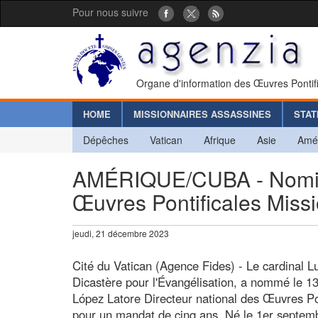
Pour nous suivre
Organe d'information des Œuvres Pontif
HOME
MISSIONNAIRES ASSASSINES
STAT
Dépêches
Vatican
Afrique
Asie
Amé
AMÉRIQUE/CUBA - Nomina
Œuvres Pontificales Miss
jeudi, 21 décembre 2023
Cité du Vatican (Agence Fides) - Le cardinal L
Dicastère pour l'Évangélisation, a nommé le 1
López Latore Directeur national des Œuvres P
pour un mandat de cinq ans. Né le 1er septem