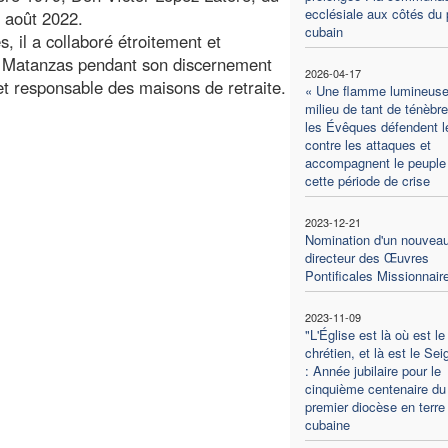
ecclésiale aux côtés du 
5 août 2022.
cubain
s, il a collaboré étroitement et
e Matanzas pendant son discernement
2026-04-17
et responsable des maisons de retraite.
« Une flamme lumineuse
milieu de tant de ténèbre
les Évêques défendent 
contre les attaques et
accompagnent le peuple
cette période de crise
2023-12-21
Nomination d'un nouvea
directeur des Œuvres
Pontificales Missionnair
2023-11-09
"L'Église est là où est le
chrétien, et là est le Sei
: Année jubilaire pour le
cinquième centenaire du
premier diocèse en terre
cubaine