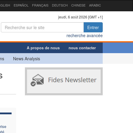
GLISH
ESPAÑOL
FRANÇAIS
DEUTSCH
CHINESE
ARABIC
jeudi, 6 août 2026 [GMT +1]
Entrer
recherche avancée
A propos de nous
nous contacter
ns
News Analysis
s
rise
uté