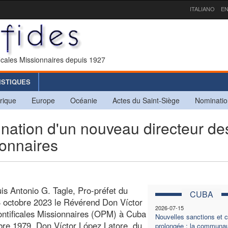
ITALIANO
EN
icales Missionnaires depuis 1927
ISTIQUES
rique
Europe
Océanie
Actes du Saint-Siège
Nominatio
tion d'un nouveau directeur de
ionnaires
uis Antonio G. Tagle, Pro-préfet du
CUBA
3 octobre 2023 le Révérend Don Víctor
2026-07-15
ontificales Missionnaires (OPM) à Cuba
Nouvelles sanctions et c
bre 1979, Don Víctor López Latore, du
prolongée : la communa