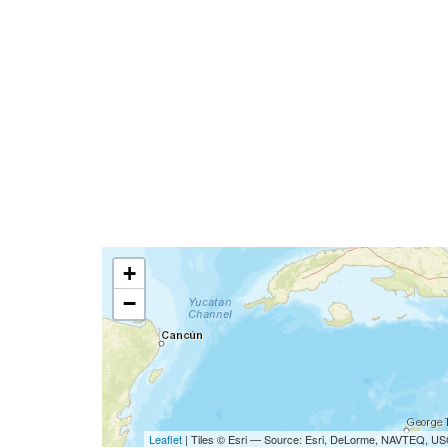
+
−
Leaflet
| Tiles © Esri — Source: Esri, DeLorme, NAVTEQ, USG