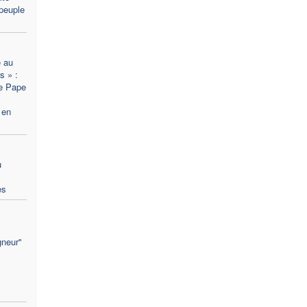
peuple
 au
s » :
le Pape
 en
u
es
gneur"