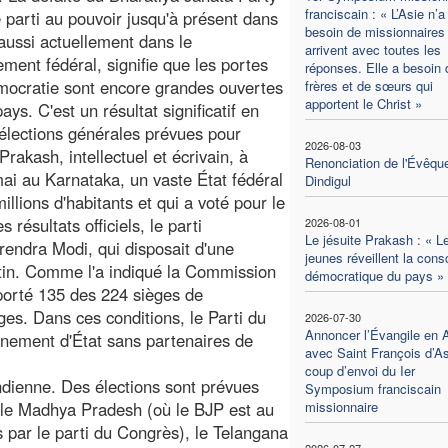
franciscain : « L’Asie n’a
e parti au pouvoir jusqu'à présent dans
besoin de missionnaires 
t aussi actuellement dans le
arrivent avec toutes les
ment fédéral, signifie que les portes
réponses. Elle a besoin 
mocratie sont encore grandes ouvertes
frères et de sœurs qui
apportent le Christ »
ays. C'est un résultat significatif en
élections générales prévues pour
2026-08-03
rakash, intellectuel et écrivain, à
Renonciation de l'Évêqu
mai au Karnataka, un vaste État fédéral
Dindigul
llions d'habitants et qui a voté pour le
résultats officiels, le parti
2026-08-01
Le jésuite Prakash : « L
rendra Modi, qui disposait d'une
jeunes réveillent la con
rutin. Comme l'a indiqué la Commission
démocratique du pays »
porté 135 des 224 sièges de
ges. Dans ces conditions, le Parti du
2026-07-30
Annoncer l’Évangile en 
nement d'État sans partenaires de
avec Saint François d’As
coup d’envoi du Ier
indienne. Des élections sont prévues
Symposium franciscain
, le Madhya Pradesh (où le BJP est au
missionnaire
s par le parti du Congrès), le Telangana
2026-07-27