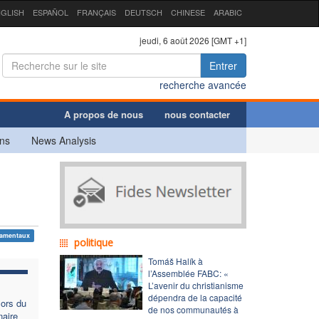
GLISH
ESPAÑOL
FRANÇAIS
DEUTSCH
CHINESE
ARABIC
jeudi, 6 août 2026 [GMT +1]
Entrer
recherche avancée
A propos de nous
nous contacter
ns
News Analysis
damentaux
politique
Tomáš Halík à
l’Assemblée FABC: «
L’avenir du christianisme
dépendra de la capacité
lors du
de nos communautés à
aire