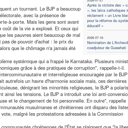
Après la victoire des « c
rquent un tournant. Le BJP a beaucoup
», les laïcs catholiques 
 électorale, avec la présence de
réclament « un Livre bla
pour la réforme du syst
rte-à-porte. Mais les gens sont avant
éducatif »
e coût de la vie a explosé. Et ceux qui
 que les pauvres aient beaucoup de mal
2026-07-16
t pas de pouvoir d'achat : le prix du
Nomination de L'Archev
, alors que le chômage n'a jamais été
coadjuteur de Guwahati
roblème systémique qui a frappé le Karnataka. Plusieurs minis
miques grâce à des pratiques de corruption", rappelle-t-il.
n intercommunautaire et interreligieuse encouragée par le BJP
ait autrefois un havre d'harmonie sociale mais, ces dernières
uleuse, dénigrant les minorités religieuses, le BJP a polaris
t ainsi les tensions. Le BJP a introduit une loi anti-conversi
euse et le changement de foi personnelle. En outre", rappelle
 communautés musulmanes et chrétiennes ont disparu des liste
de vote, malgré les protestations adressées à la Commission
communautés chrétiennes de l'État se plaignent que "la libe