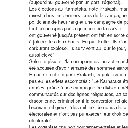
(aujourd'hui gouverné par un parti régional).
Les élections au Karnataka, note Prakash, ma
investi dans les derniers jours de la campagne
politiciens de haut rang et une campagne de po
tout préoccupés par la question de la survie : l
ont gouverné jusqu'à présent ont fait en sorte
à joindre les deux bouts. En particulier, ils n'on
carburant explose, ils survivent au jour le jour
aussi élevé".
Selon le jésuite, "la corruption est un autre p
été accusés d'avoir amassé des sommes astrono
En outre, note le père Prakash, la polarisatio
pas eu les effets escomptés : "Le Karnataka ét
années, grâce à une campagne de division métic
communautés sur des lignes religieuses, attisan
draconienne, criminalisant la conversion religi
l'écrivain religieux, "des milliers de noms de
électorales et n'ont pas pu exercer leur droit 
électorale".
Les organisations non gouvernementales et les 