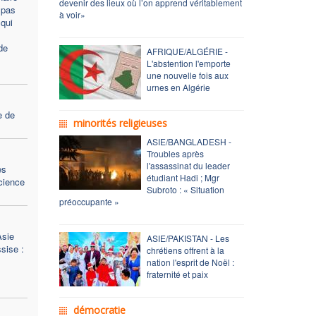
devenir des lieux où l’on apprend véritablement
 pas
à voir»
qui
de
AFRIQUE/ALGÉRIE -
L'abstention l'emporte
une nouvelle fois aux
urnes en Algérie
e de
minorités religieuses
ASIE/BANGLADESH -
Troubles après
l'assassinat du leader
es
étudiant Hadi ; Mgr
science
Subroto : « Situation
préoccupante »
Asie
ASIE/PAKISTAN - Les
sise :
chrétiens offrent à la
nation l'esprit de Noël :
fraternité et paix
démocratie