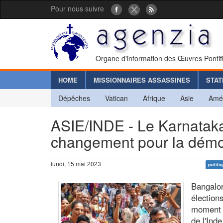
Pour nous suivre
Organe d'information des Œuvres Pontif
HOME
MISSIONNAIRES ASSASSINES
STAT
Dépêches
Vatican
Afrique
Asie
Amé
ASIE/INDE - Le Karnataka 
changement pour la démocr
lundi, 15 mai 2023
politi
Bangalor
élection
moment d
de l'Ind