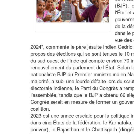
(BJP), l
l'État e
gouverne
de la dé
dans le p
vue des 
2024", commente le père jésuite indien Cedric P
propos des élections qui se sont tenues le 10 
du sud-ouest de l'Inde qui compte environ 70 imi
renouvellement du parlement de l'État. Selon les 
nationaliste BJP du Premier ministre indien Na
majorité, a subi une lourde défaite lors du sc
électorale indienne, le Parti du Congrès a rem
l'assemblée, tandis que le BJP a obtenu 66 siè
Congrès serait en mesure de former un gouver
coalition.
2023 est une année cruciale pour la politique 
dans cinq États de la fédération: le Karnataka
pouvoir), le Rajasthan et le Chattisgarh (dirigé