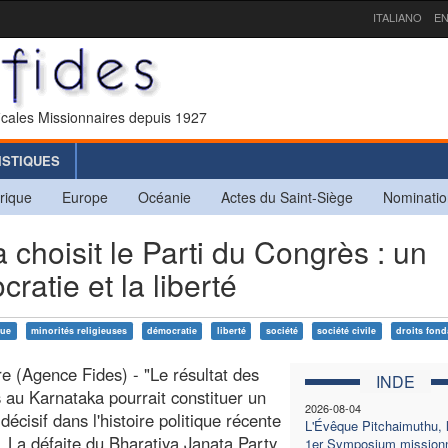
ITALIANO
EN
icales Missionnaires depuis 1927
ISTIQUES
rique
Europe
Océanie
Actes du Saint-Siège
Nominatio
choisit le Parti du Congrès : un
atie et la liberté
que
minorités religieuses
démocratie
liberté
société
société civile
droits fon
e (Agence Fides) - "Le résultat des
INDE
s au Karnataka pourrait constituer un
2026-08-04
écisif dans l'histoire politique récente
L'Évêque Pitchaimuthu, 
e. La défaite du Bharatiya Janata Party
1er Symposium missionn