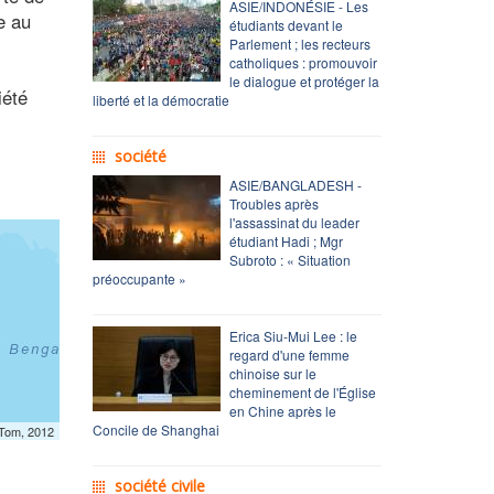
ASIE/INDONÉSIE - Les
e au
étudiants devant le
Parlement ; les recteurs
catholiques : promouvoir
le dialogue et protéger la
iété
liberté et la démocratie
société
ASIE/BANGLADESH -
Troubles après
l'assassinat du leader
étudiant Hadi ; Mgr
Subroto : « Situation
préoccupante »
Erica Siu-Mui Lee : le
regard d'une femme
chinoise sur le
cheminement de l'Église
en Chine après le
Concile de Shanghai
mTom, 2012
société civile