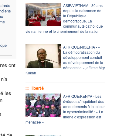
afards
ASIE/VIETNAM - 80 ans
indiens
depuis la naissance de
la République
nc
démocratique. La
ème
communauté catholique
vietnamienne et le cheminement de la nation
êque
AFRIQUE/NIGERIA - «
La démocratisation du
développement conduit
au développement de la
tres ont
démocratie », affirme Mgr
Kukah
 n'a
liberté
é les
AFRIQUE/KENYA - Les
on
évêques s'inquiètent des
amendements à la loi sur
la cybercriminalité : « La
s
liberté d'expression est
menacée »
rté de