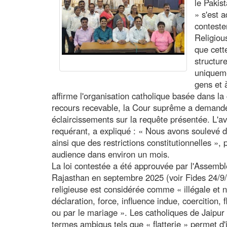
le Pakis
» s'est 
conteste
Religiou
que cette
structur
uniqueme
gens et 
affirme l'organisation catholique basée dans la c
recours recevable, la Cour suprême a demand
éclaircissements sur la requête présentée. L'a
requérant, a expliqué : « Nous avons soulevé 
ainsi que des restrictions constitutionnelles », 
audience dans environ un mois.
La loi contestée a été approuvée par l'Assembl
Rajasthan en septembre 2025 (voir Fides 24/9/2
religieuse est considérée comme « illégale et nu
déclaration, force, influence indue, coercition,
ou par le mariage ». Les catholiques de Jaipur 
termes ambigus tels que « flatterie » permet d'