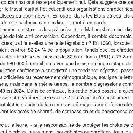
de condamnations reste pratiquement nul. Cela suggère que ce
 le travail caritatif et éducatif des organisations chrétiennes
sées ou opprimées ». En outre, dans les États où ces lois 
rde et la violence s'intensifient », met-il en garde.
Premier ministre : « Jusqu'à présent, le Maharashtra s'est dis
gue de lois anti-conversion. Cependant, il semble désormais 
tiques justifient-elles une telle législation ? En 1960, lorsque 
ient environ 82,24 % de la population, tandis que les chrétie
ulation hindoue est passée de 32,5 millions (1961) à 77,8 mil
e de 560 000 à un million, avec une baisse en pourcentage de
ulation chrétienne a enregistré une tendance négative, pass
officielles du recensement démographique, souligne la lettr
ens, mais dans le même temps, le nombre d'agressions contr
40 en 2024. Dans ce contexte, les catholiques posent la ques
gieuse est-il vraiment nécessaire ? Ou s'agit-il d'un instrument
entalistes au sein de la communauté majoritaire et à harceler
ravant les actes de charité, de compassion et de coexistence p
t la lettre, « a la responsabilité de protéger les droits de t
 soient hindous, musulmans, bouddhistes ou chrétiens, tous les