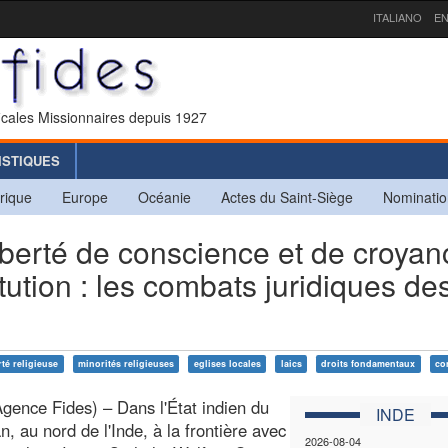
ITALIANO
EN
icales Missionnaires depuis 1927
ISTIQUES
rique
Europe
Océanie
Actes du Saint-Siège
Nominatio
iberté de conscience et de croyan
ution : les combats juridiques de
rté religieuse
minorités religieuses
eglises locales
laics
droits fondamentaux
co
Agence Fides) – Dans l'État indien du
INDE
n, au nord de l'Inde, à la frontière avec
2026-08-04