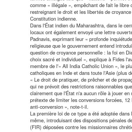
comme « illégale », empêchant de fait le libre c
restreignant le droit et les libertés de croyanc
Constitution indienne.
Dans l'État indien du Maharashtra, dans le cent
locaux ont également envoyé une lettre ouvert
Padnavis, exprimant leur « profonde inquiétude »
religieuse que le gouvernement entend introduir
question de croyance personnelle : la foi en D
choix sacré et individuel », explique à Fides l
membre de l'« All India Catholic Union », le p
catholiques en Inde et dans toute l'Asie (plus d
« Le droit de pratiquer, de prêcher et de propa
qui ne prévoit des restrictions raisonnables que
clairement que l'État n'a aucun rôle à jouer en
prétexte de limiter les conversions forcées, 12 
anti-conversion », note-t-il.
La première loi de ce type a été adoptée dans l
même, introduisant des dispositions pénales de
(FIR) déposées contre les missionnaires chrétie