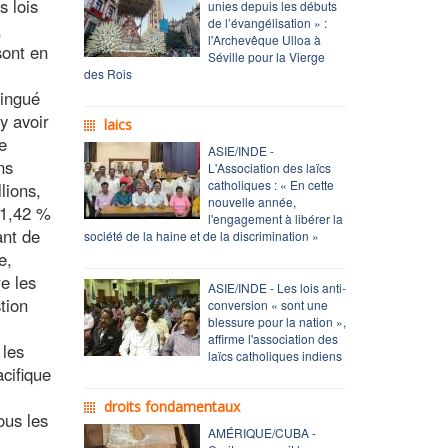
s lois
unies depuis les débuts
de l’évangélisation » :
,
l'Archevêque Ulloa à
sont en
Séville pour la Vierge
des Rois
tingué
y avoir
laics
le
ASIE/INDE -
ns
L'Association des laïcs
catholiques : « En cette
lions,
nouvelle année,
 1,42 %
l'engagement à libérer la
ant de
société de la haine et de la discrimination »
e,
e les
ASIE/INDE - Les lois anti-
tion
conversion « sont une
blessure pour la nation »,
affirme l'association des
 les
laïcs catholiques indiens
acifique
droits fondamentaux
ous les
AMÉRIQUE/CUBA -