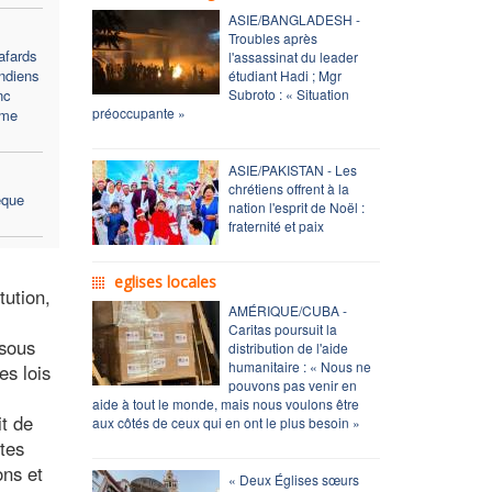
ASIE/BANGLADESH -
Troubles après
afards
l'assassinat du leader
indiens
étudiant Hadi ; Mgr
nc
Subroto : « Situation
préoccupante »
ème
ASIE/PAKISTAN - Les
chrétiens offrent à la
êque
nation l'esprit de Noël :
fraternité et paix
eglises locales
tution,
AMÉRIQUE/CUBA -
Caritas poursuit la
 sous
distribution de l'aide
humanitaire : « Nous ne
es lois
pouvons pas venir en
aide à tout le monde, mais nous voulons être
it de
aux côtés de ceux qui en ont le plus besoin »
tes
ons et
« Deux Églises sœurs