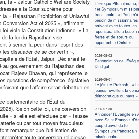
tan, la « Jaipur Catholic Welfare Society
L'Évêque Pitchaimuthu, 
adressée à la Cour suprême pour
1er Symposium missionn
franciscain : « L’Asie n’a
r la « Rajasthan Prohibition of Unlawful
besoin de missionnaires 
s Conversion Act of 2025 », affirmant
arrivent avec toutes les
 loi viole la Constitution indienne. « La
réponses. Elle a besoin 
e de la loi du Rajasthan vise
frères et de sœurs qui
apportent le Christ »
nt à semer la peur dans l'esprit des
à les dissuader de se convertir »,
2026-08-03
apitale de l'État, Jaipur. Déclarant le
Renonciation de l'Évêqu
é au gouvernement du Rajasthan des
Dindigul
vocat Rajeev Dhavan, qui représente le
des questions de compétence législative
2026-08-01
Le jésuite Prakash : « L
précisant que l'affaire serait débattue en
jeunes réveillent la con
démocratique du pays »
ée parlementaire de l'État du
025). Selon cette loi, une conversion
2026-07-30
Annoncer l’Évangile en 
lle » si elle est effectuée par « fausse
avec Saint François d’As
 flatterie ou par tout moyen frauduleux
coup d’envoi du Ier
font remarquer que l'utilisation de
Symposium franciscain
interpréter toute conversion religieuse
missionnaire