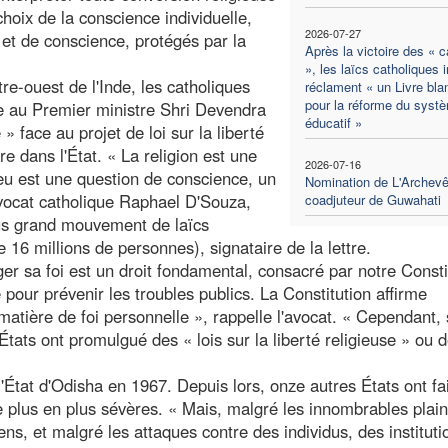
hoix de la conscience individuelle,
2026-07-27
e et de conscience, protégés par la
Après la victoire des « c
», les laïcs catholiques 
re-ouest de l'Inde, les catholiques
réclament « un Livre bla
pour la réforme du syst
e au Premier ministre Shri Devendra
éducatif »
 face au projet de loi sur la liberté
e dans l'État. « La religion est une
2026-07-16
ieu est une question de conscience, un
Nomination de L'Archev
'avocat catholique Raphael D'Souza,
coadjuteur de Guwahati
lus grand mouvement de laïcs
e 16 millions de personnes), signataire de la lettre.
ger sa foi est un droit fondamental, consacré par notre Consti
 pour prévenir les troubles publics. La Constitution affirme
 matière de foi personnelle », rappelle l'avocat. « Cependant,
États ont promulgué des « lois sur la liberté religieuse » ou d
'État d'Odisha en 1967. Depuis lors, onze autres États ont fa
 plus en plus sévères. « Mais, malgré les innombrables plain
ns, et malgré les attaques contre des individus, des instituti