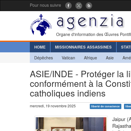
Pour nous suivre
Organe d'information des Œuvres Pontif
HOME
MISSIONNAIRES ASSASSINES
STAT
Dépêches
Vatican
Afrique
Asie
Amé
ASIE/INDE - Protéger la l
conformément à la Constit
catholiques indiens
mercredi, 19 novembre 2025
liberté de conscience
libe
Jaipur (
Rajastha