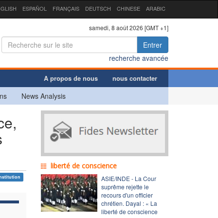
GLISH
ESPAÑOL
FRANÇAIS
DEUTSCH
CHINESE
ARABIC
samedi, 8 août 2026 [GMT +1]
Entrer
recherche avancée
A propos de nous
nous contacter
ns
News Analysis
ce,
s
liberté de conscience
nstitution
ASIE/INDE - La Cour
suprême rejette le
recours d'un officier
chrétien. Dayal : « La
liberté de conscience