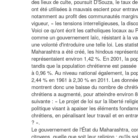
des lieux de culte, poursuit D'Souza, le taux 
ont été utilisées à mauvais escient pour entraver
notamment au profit des communautés marginali
vigueur, « les tensions interreligieuses, la disco
Voici ce qu'ont écrit les catholiques locaux au 
comme un gouvernement laïc, résistant à la va
une volonté d'introduire une telle loi. Les statis
Maharashtra a été créé, les hindous représenta
représentaient environ 1,42 %. En 2001, la pop
tandis que la population chrétienne est passé
à 0,96 %. Au niveau national également, la pop
2,44 % en 1961 à 2,30 % en 2011. Les données 
montrent donc une baisse du nombre de chréti
chrétiens a augmenté, pour atteindre environ 8
suivante : « Le projet de loi sur la liberté reli
politique visant à apaiser les éléments fondam
chrétiens, en pénalisant leur travail et en ent
? ».
Le gouvernement de l'État du Maharashtra, conclu
citoyens, quelle que soit leur religion : qu'ils