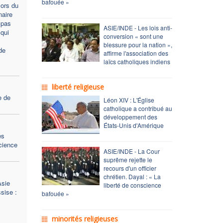
bafouée »
lors du
aire
 pas
ASIE/INDE - Les lois anti-
qui
conversion « sont une
blessure pour la nation »,
de
affirme l'association des
laïcs catholiques indiens
liberté religieuse
e de
Léon XIV : L'Église
catholique a contribué au
développement des
États-Unis d'Amérique
es
science
ASIE/INDE - La Cour
suprême rejette le
recours d'un officier
chrétien. Dayal : « La
Asie
liberté de conscience
sise :
bafouée »
minorités religieuses