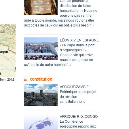
Caritas poursuit la
distribution de l'aide
humanitaire : « Nous ne
pouvons pas venir en
aide à tout le monde, mais nous voulons être
aux côtés de ceux qui en ont le plus besoin »
LÉON XIV EN ESPAGNE
- Le Pape dans le port
d'Arguineguín : «
Chaque vie qui arrive
nous interroge sur ce
qu'il reste de notre humanité »
constitution
mTom, 2012
AFRIQUE/ZAMBIE -
Polémique sur le projet
de révision
constitutionnelle
AFRIQUE/ R.D. CONGO -
La Conférence
épiscopale répond aux