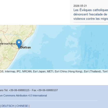
2026-05-21
Les Évêques catholique
dénoncent l'escalade de 
violence contre les migr
S, Intermap, iPC, NRCAN, Esri Japan, METI, Esri China (Hong Kong), Esri (Thailand), To
icano Tel. +39-06-69880115 - Fax +39-06-69880107
ve Commons Attribution 4.0 International
 |
DEUTSCH
|
CHINESE
|