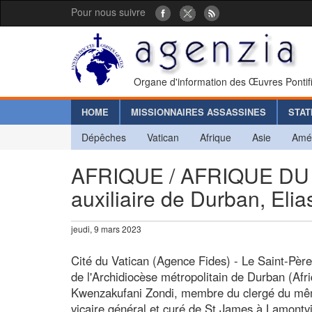
Pour nous suivre
Organe d'information des Œuvres Pontif
HOME
MISSIONNAIRES ASSASSINES
STAT
Dépêches
Vatican
Afrique
Asie
Amé
AFRIQUE / AFRIQUE DU S
auxiliaire de Durban, Eli
jeudi, 9 mars 2023
Cité du Vatican (Agence Fides) - Le Saint-Pèr
de l'Archidiocèse métropolitain de Durban (Afr
Kwenzakufani Zondi, membre du clergé du mêm
vicaire général et curé de St James à Lamontville