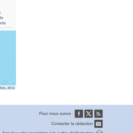
s
la
ants
mTom, 2012
Pour nous suivre :
Contacter la rédaction