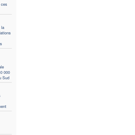
s ces
 la
dations
rs
ale
10 000
du Sud
s
ment