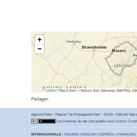
+
−
Leaflet
| Tiles © Esri — Source: Esri, DeLorme, NAVTEQ, USG
Partager:
Agenzia Fides - Palazzo “de Propaganda Fide” - 00120 - Città del Vat
Les contenus du site sont publiés sous
Licence Creati
INTERNAZIONALE :
ITALIANO
|
ENGLISH
|
ESPAÑOL
|
FRANÇAIS
|