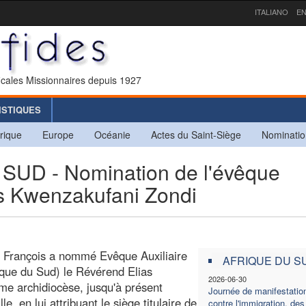
ITALIANO
EN
icales Missionnaires depuis 1927
ISTIQUES
rique
Europe
Océanie
Actes du Saint-Siège
Nominatio
UD - Nomination de l'évêque
as Kwenzakufani Zondi
e François a nommé Evêque Auxiliaire
AFRIQUE DU S
ique du Sud) le Révérend Elias
2026-06-30
e archidiocèse, jusqu'à présent
Journée de manifestatio
, en lui attribuant le siège titulaire de
contre l'immigration, des