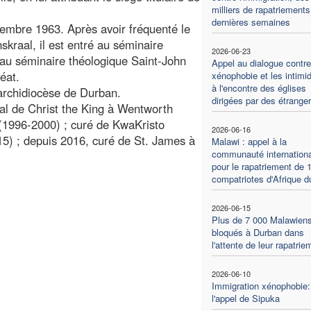
milliers de rapatriement
dernières semaines
embre 1963. Après avoir fréquenté le
raal, il est entré au séminaire
2026-06-23
 au séminaire théologique Saint-John
Appel au dialogue contre
éat.
xénophobie et les intimi
à l'encontre des églises
l'archidiocèse de Durban.
dirigées par des étrange
sial de Christ the King à Wentworth
(1996-2000) ; curé de KwaKristo
2026-06-16
5) ; depuis 2016, curé de St. James à
Malawi : appel à la
communauté internation
pour le rapatriement de 
compatriotes d'Afrique 
2026-06-15
Plus de 7 000 Malawien
bloqués à Durban dans
l'attente de leur rapatrie
2026-06-10
Immigration xénophobie:
l'appel de Sipuka