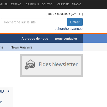
GLISH
ESPAÑOL
FRANÇAIS
DEUTSCH
CHINESE
ARABIC
jeudi, 6 août 2026 [GMT +1]
Entrer
recherche avancée
A propos de nous
nous contacter
ns
News Analysis
UD
ns