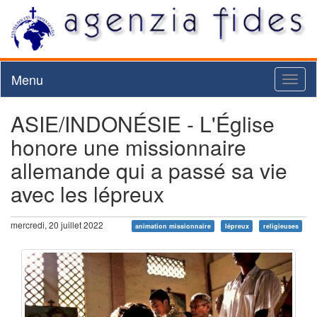
Menu
Toggl
naviga
ASIE/INDONÉSIE - L'Église
honore une missionnaire
allemande qui a passé sa vie
avec les lépreux
mercredi, 20 juillet 2022
animation missionnaire
lépreux
religieuses