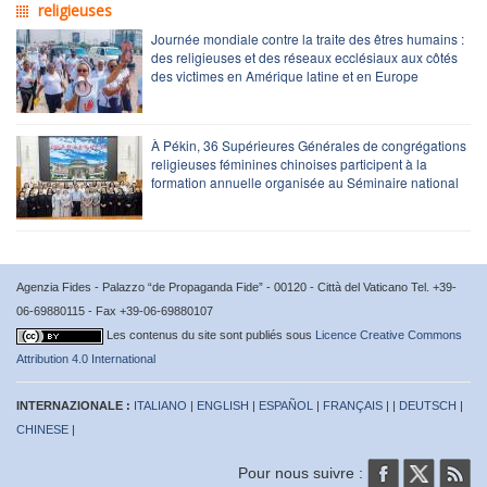
religieuses
Journée mondiale contre la traite des êtres humains :
des religieuses et des réseaux ecclésiaux aux côtés
des victimes en Amérique latine et en Europe
À Pékin, 36 Supérieures Générales de congrégations
religieuses féminines chinoises participent à la
formation annuelle organisée au Séminaire national
Agenzia Fides - Palazzo “de Propaganda Fide” - 00120 - Città del Vaticano Tel. +39-
06-69880115 - Fax +39-06-69880107
Les contenus du site sont publiés sous
Licence Creative Commons
Attribution 4.0 International
INTERNAZIONALE :
ITALIANO
|
ENGLISH
|
ESPAÑOL
|
FRANÇAIS
| |
DEUTSCH
|
CHINESE
|
Pour nous suivre :