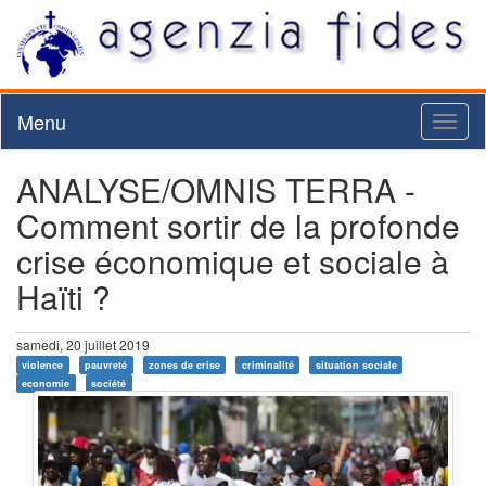
Menu
Toggl
naviga
ANALYSE/OMNIS TERRA -
Comment sortir de la profonde
crise économique et sociale à
Haïti ?
samedi, 20 juillet 2019
violence
pauvreté
zones de crise
criminalité
situation sociale
economie
société