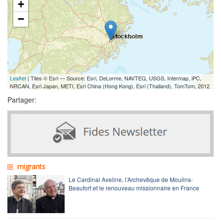
+
−
Leaflet
| Tiles © Esri — Source: Esri, DeLorme, NAVTEQ, USGS, Intermap, iPC,
NRCAN, Esri Japan, METI, Esri China (Hong Kong), Esri (Thailand), TomTom, 2012
Partager:
migrants
Le Cardinal Aveline, l’Archevêque de Moulins-
Beaufort et le renouveau missionnaire en France