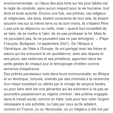
environnementale, où l'abus des plus forts sur les plus faibles est
la règle de conduite, sans aucun respect pour la vie humaine, tout
droit et toute autorité. Encore une fois, ces prêtres, ces religieux
et religieuses, ces laïcs, étaient conscients de tout cela, ils étaient
souvent nés sur la même terre où ils sont morts, ils n'étaient Père
c pas pris au dépourvu ou naïfs, mais « quand tout conseillait de
se taire, de se mettre à l’abri, de ne pas professer la foi. Mais ils
ne pouvaient pas, ils ne pouvaient pas ne pas témoigner. » (Pape
François, Budapest, 14 septembre 2021). De l'Afrique à
l'Amérique, de l'Asie à l'Europe, ils ont partagé avec les frères et
sœurs qui les entourent la vie quotidienne, avec ses risques et
ses peurs, ses violences et ses privations, apportant dans les
petits gestes de chaque jour le témoignage chrétien comme
semence d'espérance.
Des prêtres paroissiaux tués dans leurs communautés, en Afrique
et en Amérique, torturés, enlevés par des criminels à la recherche
d'un trésor inexistant ou attirés par le mirage de rançons faciles,
ou pour faire taire les voix gênantes qui les exhortent à ne pas se
soumettre passivement au régime criminel ; des prêtres engagés
dans le travail social, comme en Haïti, tués pour leur voler l'argent
nécessaire à ces activités, ou tués par ceux qu'ils aidaient,
comme en France, ou au Venezuela, où un religieux a été tué par